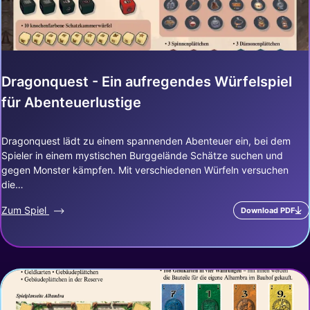
Dragonquest - Ein aufregendes Würfelspiel
für Abenteuerlustige
Dragonquest lädt zu einem spannenden Abenteuer ein, bei dem
Spieler in einem mystischen Burggelände Schätze suchen und
gegen Monster kämpfen. Mit verschiedenen Würfeln versuchen
die…
Zum Spiel
Download PDF