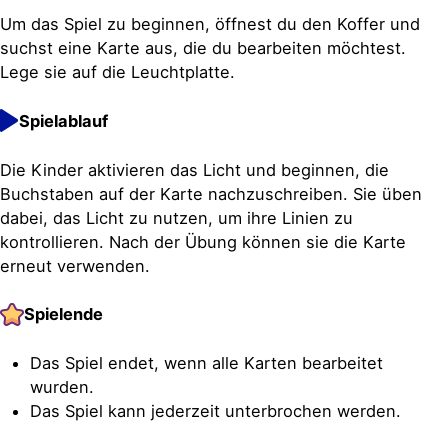
Um das Spiel zu beginnen, öffnest du den Koffer und
suchst eine Karte aus, die du bearbeiten möchtest.
Lege sie auf die Leuchtplatte.
Spielablauf
Die Kinder aktivieren das Licht und beginnen, die
Buchstaben auf der Karte nachzuschreiben. Sie üben
dabei, das Licht zu nutzen, um ihre Linien zu
kontrollieren. Nach der Übung können sie die Karte
erneut verwenden.
Spielende
Das Spiel endet, wenn alle Karten bearbeitet
wurden.
Das Spiel kann jederzeit unterbrochen werden.