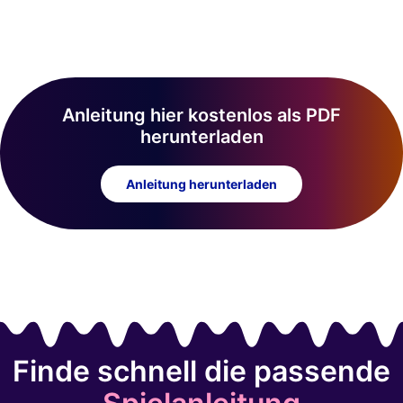
Anleitung hier kostenlos als PDF
herunterladen
Anleitung herunterladen
Finde schnell die passende