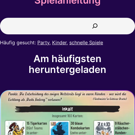
Spielanleitung
Suchen
Häufig gesucht:
Party
,
Kinder
,
schnelle Spiele
Am häufigsten
heruntergeladen