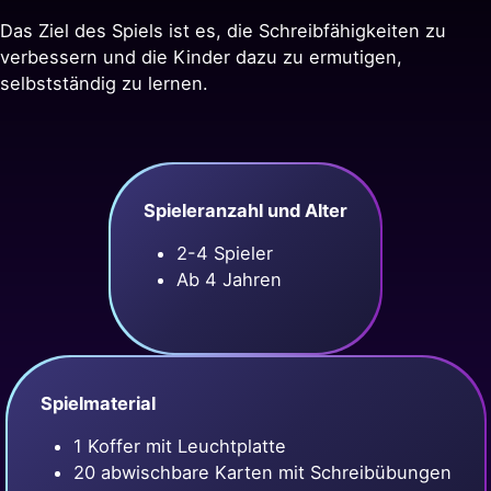
Das Ziel des Spiels ist es, die Schreibfähigkeiten zu
verbessern und die Kinder dazu zu ermutigen,
selbstständig zu lernen.
Spieleranzahl und Alter
2-4 Spieler
Ab 4 Jahren
Spielmaterial
1 Koffer mit Leuchtplatte
20 abwischbare Karten mit Schreibübungen