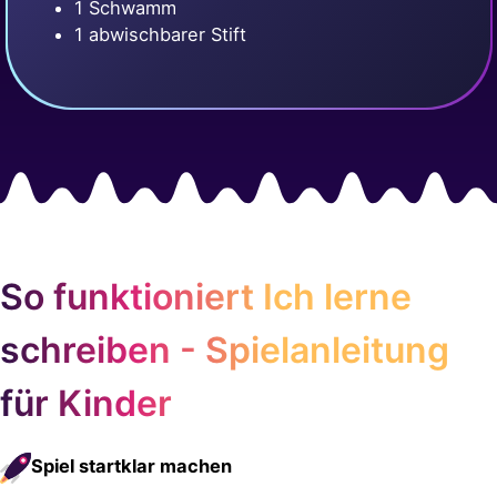
1 Schwamm
1 abwischbarer Stift
So funktioniert Ich lerne
schreiben - Spielanleitung
für Kinder
Spiel startklar machen