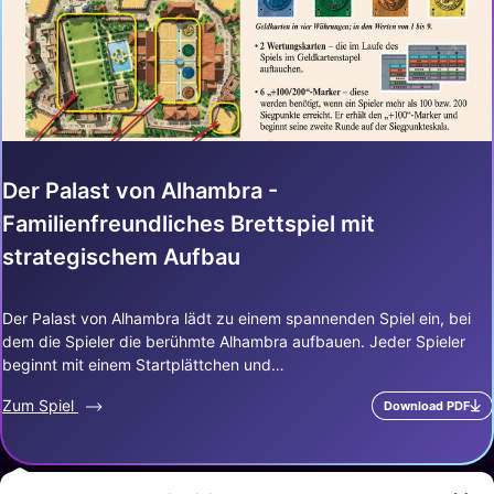
Der Palast von Alhambra -
Familienfreundliches Brettspiel mit
strategischem Aufbau
Der Palast von Alhambra lädt zu einem spannenden Spiel ein, bei
dem die Spieler die berühmte Alhambra aufbauen. Jeder Spieler
beginnt mit einem Startplättchen und…
Zum Spiel
Download PDF