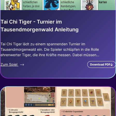
Tai Chi Tiger - Turnier im
Tausendmorgenwald Anleitung
Tai Chi Tiger lädt zu einem spannenden Turnier im
Tausendmorgenwald ein. Die Spieler schlüpfen in die Rolle
ehrenwerter Tiger, die ihre Kräfte messen. Dabei müssen…
Zum Spiel
Download PDF