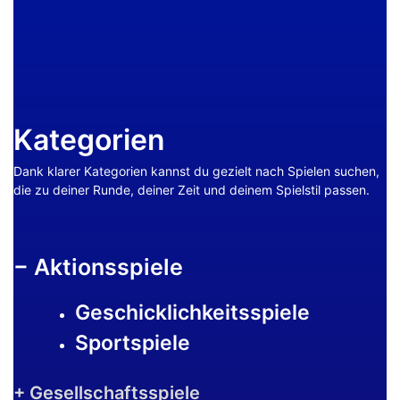
Kategorien
Dank klarer Kategorien kannst du gezielt nach Spielen suchen,
die zu deiner Runde, deiner Zeit und deinem Spielstil passen.
−
Aktionsspiele
Geschicklichkeitsspiele
Sportspiele
+
Gesellschaftsspiele