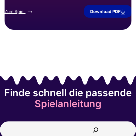
Zum Spiel
Download PDF
Finde schnell die passende
Spielanleitung
Suchen