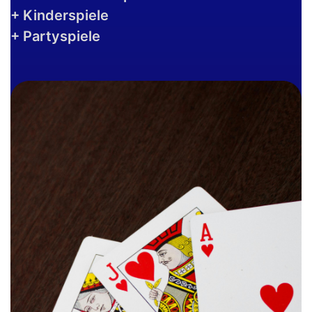
+
Kinderspiele
+
Partyspiele