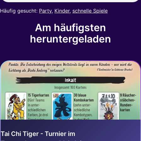
Häufig gesucht:
Party
,
Kinder
,
schnelle Spiele
Am häufigsten
heruntergeladen
Tai Chi Tiger - Turnier im