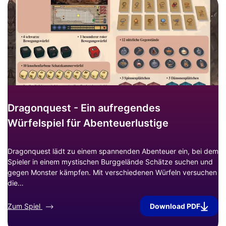
Dragonquest - Ein aufregendes
Würfelspiel für Abenteuerlustige
Dragonquest lädt zu einem spannenden Abenteuer ein, bei dem
Spieler in einem mystischen Burggelände Schätze suchen und
gegen Monster kämpfen. Mit verschiedenen Würfeln versuchen
die…
Zum Spiel
Download PDF