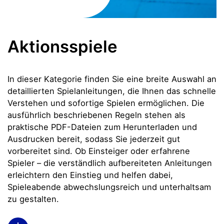
Aktionsspiele
In dieser Kategorie finden Sie eine breite Auswahl an
detaillierten Spielanleitungen, die Ihnen das schnelle
Verstehen und sofortige Spielen ermöglichen. Die
ausführlich beschriebenen Regeln stehen als
praktische PDF-Dateien zum Herunterladen und
Ausdrucken bereit, sodass Sie jederzeit gut
vorbereitet sind. Ob Einsteiger oder erfahrene
Spieler – die verständlich aufbereiteten Anleitungen
erleichtern den Einstieg und helfen dabei,
Spieleabende abwechslungsreich und unterhaltsam
zu gestalten.