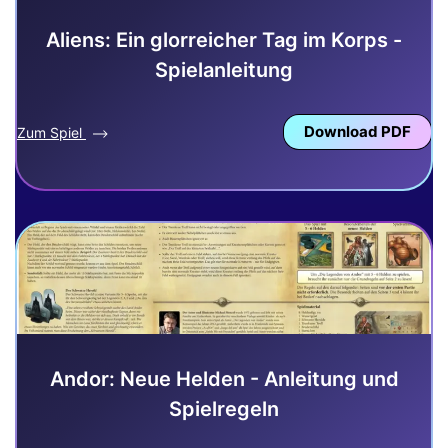
Aliens: Ein glorreicher Tag im Korps -
Spielanleitung
Download PDF
Zum Spiel
Andor: Neue Helden - Anleitung und
Spielregeln