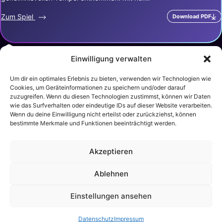
Zum Spiel
Download PDF
Einwilligung verwalten
Um dir ein optimales Erlebnis zu bieten, verwenden wir Technologien wie
Über Uns
Impressum
Datenschutz
Sitemap
Cookies, um Geräteinformationen zu speichern und/oder darauf
zuzugreifen. Wenn du diesen Technologien zustimmst, können wir Daten
wie das Surfverhalten oder eindeutige IDs auf dieser Website verarbeiten.
Wenn du deine Einwilligung nicht erteilst oder zurückziehst, können
Aktionsspiele
Gesellschaftsspiele
bestimmte Merkmale und Funktionen beeinträchtigt werden.
Geschicklichkeitsspiele
Brettspiele
Sportspiele
Kartenspiele
Würfelspiele
Akzeptieren
Kinderspiele
Partyspiele
Ablehnen
Lernspiele
Geburtstagsspiele
Memory
Merkspiele
Einstellungen ansehen
Ratespiele
Rechenspiele
Datenschutz
Impressum