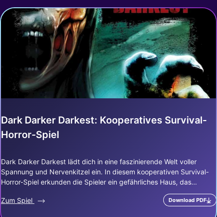
Dark Darker Darkest: Kooperatives Survival-
Horror-Spiel
Dark Darker Darkest lädt dich in eine faszinierende Welt voller
Spannung und Nervenkitzel ein. In diesem kooperativen Survival-
Horror-Spiel erkunden die Spieler ein gefährliches Haus, das…
Zum Spiel
Download PDF