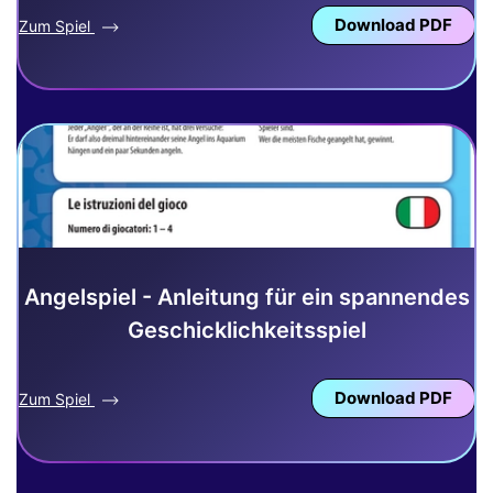
Download PDF
Zum Spiel
Angelspiel - Anleitung für ein spannendes
Geschicklichkeitsspiel
Download PDF
Zum Spiel