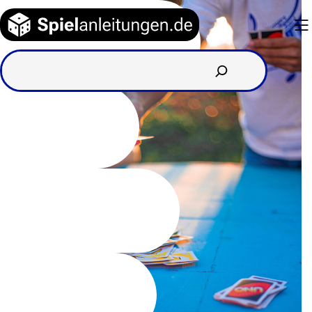
Zum
Inhalt
springen