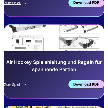
Download PDF
Zum Spiel
Air Hockey Spielanleitung und Regeln für
spannende Partien
Download PDF
Zum Spiel