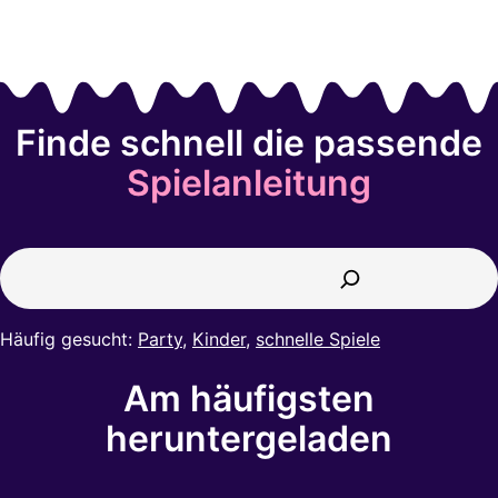
Finde schnell die passende
Spielanleitung
Suchen
Häufig gesucht:
Party
,
Kinder
,
schnelle Spiele
Am häufigsten
heruntergeladen