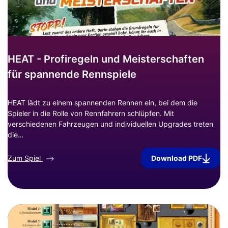
HEAT - Profiregeln und Meisterschaften
für spannende Rennspiele
HEAT lädt zu einem spannenden Rennen ein, bei dem die
Spieler in die Rolle von Rennfahrern schlüpfen. Mit
verschiedenen Fahrzeugen und individuellen Upgrades treten
die…
Zum Spiel
Download PDF