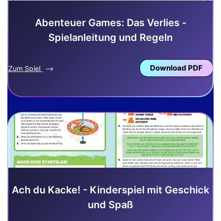
Abenteuer Games: Das Verlies -
Spielanleitung und Regeln
Download PDF
Zum Spiel
Ach du Kacke! - Kinderspiel mit Geschick
und Spaß