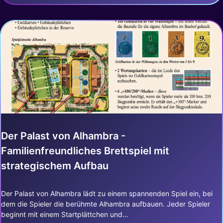
Der Palast von Alhambra -
Familienfreundliches Brettspiel mit
strategischem Aufbau
Der Palast von Alhambra lädt zu einem spannenden Spiel ein, bei
dem die Spieler die berühmte Alhambra aufbauen. Jeder Spieler
beginnt mit einem Startplättchen und…