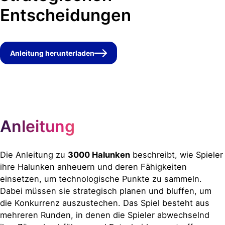
Entscheidungen
Anleitung herunterladen
Anleitung
Die Anleitung zu
3000 Halunken
beschreibt, wie Spieler
ihre Halunken anheuern und deren Fähigkeiten
einsetzen, um technologische Punkte zu sammeln.
Dabei müssen sie strategisch planen und bluffen, um
die Konkurrenz auszustechen. Das Spiel besteht aus
mehreren Runden, in denen die Spieler abwechselnd