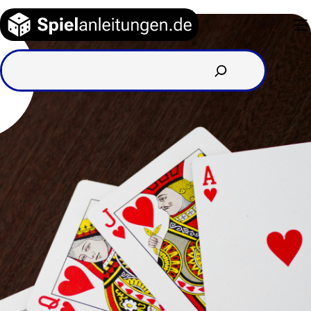
Zum
Inhalt
springen