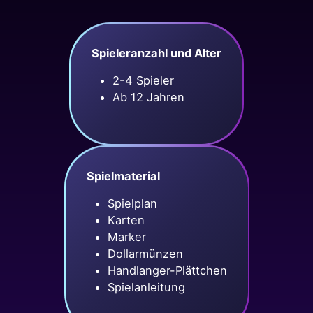
Spieleranzahl und Alter
2-4 Spieler
Ab 12 Jahren
Spielmaterial
Spielplan
Karten
Marker
Dollarmünzen
Handlanger-Plättchen
Spielanleitung