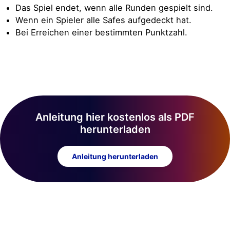
Das Spiel endet, wenn alle Runden gespielt sind.
Wenn ein Spieler alle Safes aufgedeckt hat.
Bei Erreichen einer bestimmten Punktzahl.
Anleitung hier kostenlos als PDF
herunterladen
Anleitung herunterladen