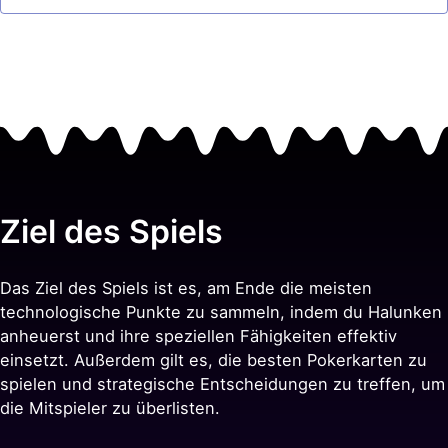
Ziel des Spiels
Das Ziel des Spiels ist es, am Ende die meisten
technologische Punkte zu sammeln, indem du Halunken
anheuerst und ihre speziellen Fähigkeiten effektiv
einsetzt. Außerdem gilt es, die besten Pokerkarten zu
spielen und strategische Entscheidungen zu treffen, um
die Mitspieler zu überlisten.