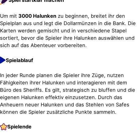
Um mit
3000 Halunken
zu beginnen, breitet ihr den
Spielplan aus und legt die Dollarmünzen in die Bank. Die
Karten werden gemischt und in verschiedene Stapel
sortiert, bevor die Spieler ihre Halunken auswählen und
sich auf das Abenteuer vorbereiten.
Spielablauf
In jeder Runde planen die Spieler ihre Züge, nutzen
Fähigkeiten ihrer Halunken und interagieren mit dem
Büro des Sheriffs. Es gilt, strategisch zu bluffen und die
eigenen Halunken effektiv einzusetzen. Durch das
Anheuern neuer Halunken und das Stehlen von Safes
können die Spieler zusätzliche Punkte sammeln.
Spielende