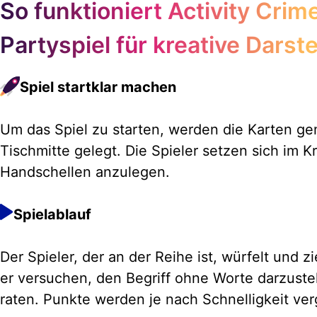
So funktioniert Activity Cri
Partyspiel für kreative Darste
Spiel startklar machen
Um das Spiel zu starten, werden die Karten gem
Tischmitte gelegt. Die Spieler setzen sich im K
Handschellen anzulegen.
Spielablauf
Der Spieler, der an der Reihe ist, würfelt und 
er versuchen, den Begriff ohne Worte darzuste
raten. Punkte werden je nach Schnelligkeit ve