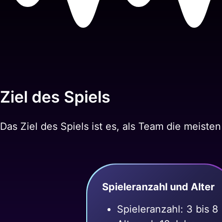
Ziel des Spiels
Das Ziel des Spiels ist es, als Team die meiste
Spieleranzahl und Alter
Spieleranzahl: 3 bis 8