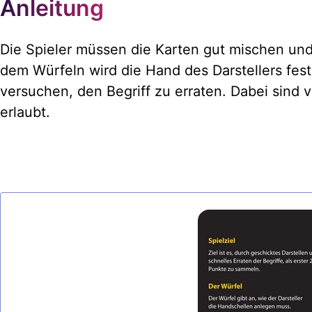
Anleitung
Die Spieler müssen die Karten gut mischen und
dem Würfeln wird die Hand des Darstellers fest
versuchen, den Begriff zu erraten. Dabei sind
erlaubt.