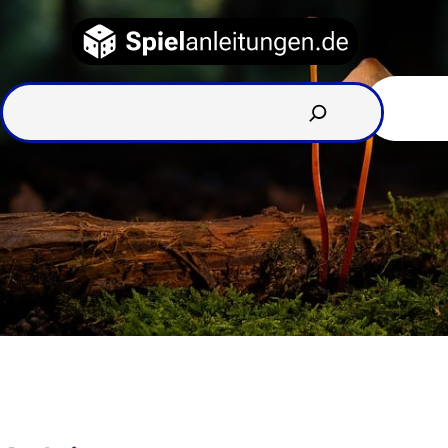
Zum
Inhalt
springen