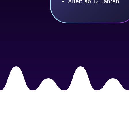
Alter: ab 12 Jahren