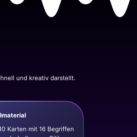
nell und kreativ darstellt.
lmaterial
10 Karten mit 16 Begriffen