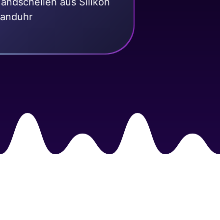
andschellen aus Silikon
anduhr