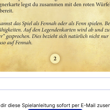
 dir diese Spielanleitung sofort per E-Mail zuse