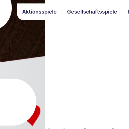
Aktionsspiele
Gesellschaftsspiele