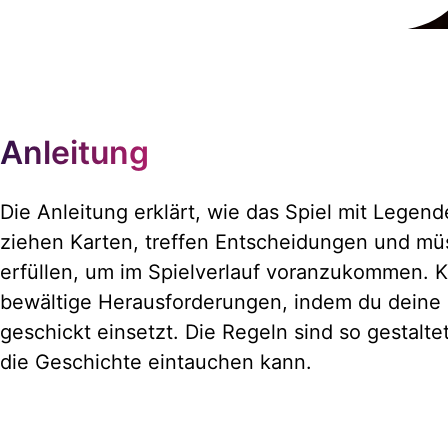
Anleitung
Die Anleitung erklärt, wie das Spiel mit Legend
ziehen Karten, treffen Entscheidungen und m
erfüllen, um im Spielverlauf voranzukommen.
bewältige Herausforderungen, indem du deine 
geschickt einsetzt. Die Regeln sind so gestaltet,
die Geschichte eintauchen kann.