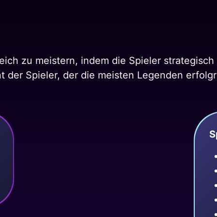
reich zu meistern, indem die Spieler strategisc
der Spieler, der die meisten Legenden erfolgr
S