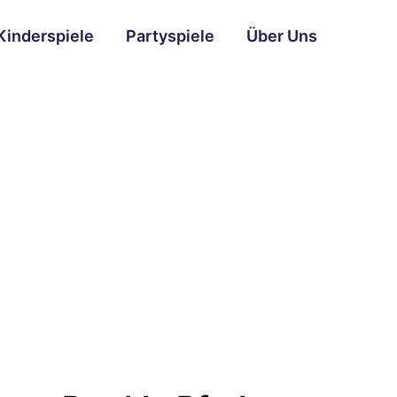
Kinderspiele
Partyspiele
Über Uns