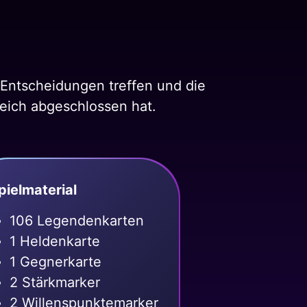
h Entscheidungen treffen und die
eich abgeschlossen hat.
pielmaterial
106 Legendenkarten
1 Heldenkarte
1 Gegnerkarte
2 Stärkmarker
2 Willenspunktemarker