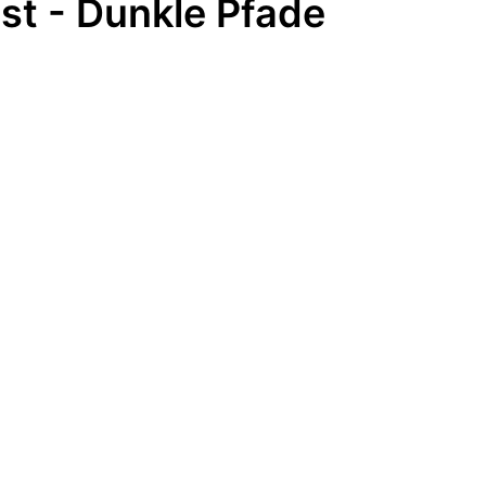
st - Dunkle Pfade