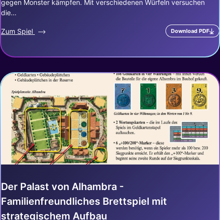
gegen Monster kämpfen. Mit verschiedenen Würfeln versuchen
die…
Zum Spiel
Download PDF
Der Palast von Alhambra -
Familienfreundliches Brettspiel mit
strategischem Aufbau