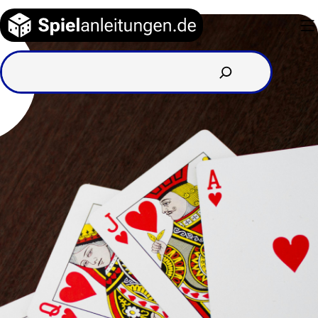
Zum
Inhalt
springen