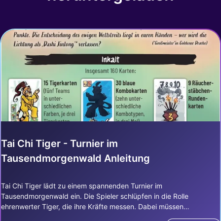
Tai Chi Tiger - Turnier im
Tausendmorgenwald Anleitung
Tai Chi Tiger lädt zu einem spannenden Turnier im
Tausendmorgenwald ein. Die Spieler schlüpfen in die Rolle
ehrenwerter Tiger, die ihre Kräfte messen. Dabei müssen…