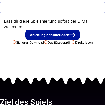
Lass dir diese Spielanleitung sofort per E-Mail
zusenden.
Anleitung herunterladen
Sicherer Download
Qualitätsgeprüft
Direkt lesen
Ziel des Spiels