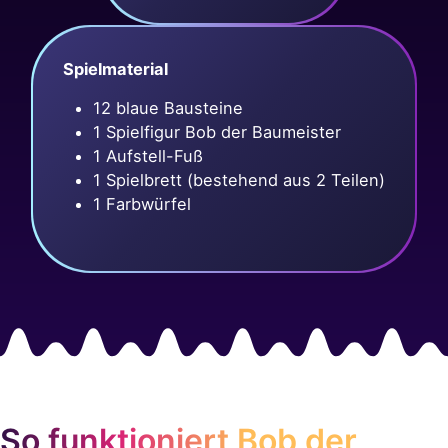
Spielmaterial
12 blaue Bausteine
1 Spielfigur Bob der Baumeister
1 Aufstell-Fuß
1 Spielbrett (bestehend aus 2 Teilen)
1 Farbwürfel
So funktioniert Bob der