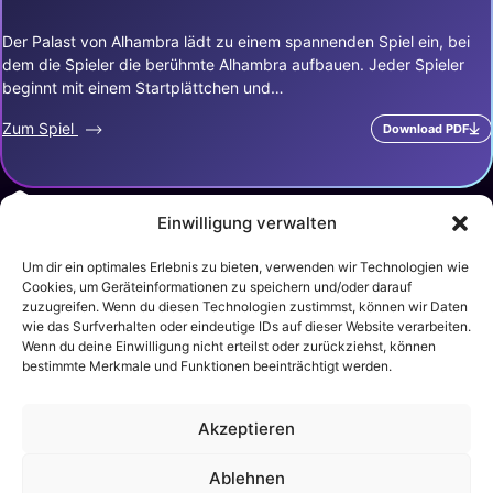
Der Palast von Alhambra lädt zu einem spannenden Spiel ein, bei
dem die Spieler die berühmte Alhambra aufbauen. Jeder Spieler
beginnt mit einem Startplättchen und…
Zum Spiel
Download PDF
Einwilligung verwalten
Um dir ein optimales Erlebnis zu bieten, verwenden wir Technologien wie
Über Uns
Impressum
Datenschutz
Sitemap
Cookies, um Geräteinformationen zu speichern und/oder darauf
zuzugreifen. Wenn du diesen Technologien zustimmst, können wir Daten
wie das Surfverhalten oder eindeutige IDs auf dieser Website verarbeiten.
Wenn du deine Einwilligung nicht erteilst oder zurückziehst, können
Aktionsspiele
Gesellschaftsspiele
bestimmte Merkmale und Funktionen beeinträchtigt werden.
Geschicklichkeitsspiele
Brettspiele
Sportspiele
Kartenspiele
Würfelspiele
Akzeptieren
Kinderspiele
Partyspiele
Ablehnen
Lernspiele
Geburtstagsspiele