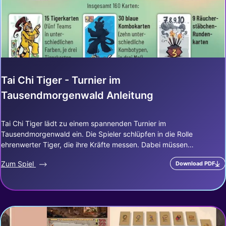
Tai Chi Tiger - Turnier im
Tausendmorgenwald Anleitung
Tai Chi Tiger lädt zu einem spannenden Turnier im
Tausendmorgenwald ein. Die Spieler schlüpfen in die Rolle
ehrenwerter Tiger, die ihre Kräfte messen. Dabei müssen…
Zum Spiel
Download PDF