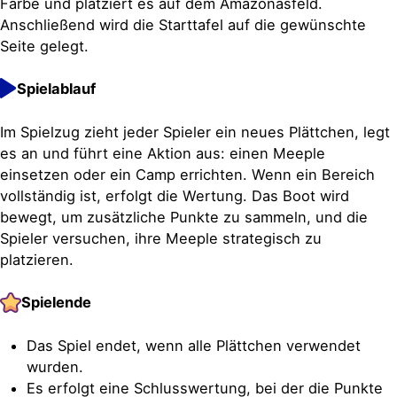
Farbe und platziert es auf dem Amazonasfeld.
Anschließend wird die Starttafel auf die gewünschte
Seite gelegt.
Spielablauf
Im Spielzug zieht jeder Spieler ein neues Plättchen, legt
es an und führt eine Aktion aus: einen Meeple
einsetzen oder ein Camp errichten. Wenn ein Bereich
vollständig ist, erfolgt die Wertung. Das Boot wird
bewegt, um zusätzliche Punkte zu sammeln, und die
Spieler versuchen, ihre Meeple strategisch zu
platzieren.
Spielende
Das Spiel endet, wenn alle Plättchen verwendet
wurden.
Es erfolgt eine Schlusswertung, bei der die Punkte