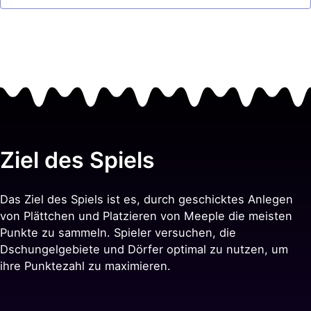
Ziel des Spiels
Das Ziel des Spiels ist es, durch geschicktes Anlegen
von Plättchen und Platzieren von Meeple die meisten
Punkte zu sammeln. Spieler versuchen, die
Dschungelgebiete und Dörfer optimal zu nutzen, um
ihre Punktezahl zu maximieren.