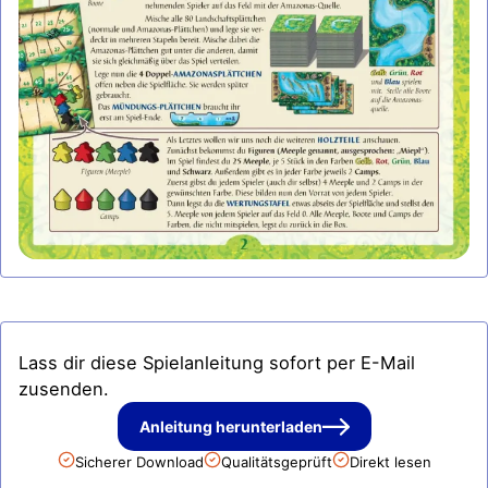
Lass dir diese Spielanleitung sofort per E-Mail
zusenden.
Anleitung herunterladen
Sicherer Download
Qualitätsgeprüft
Direkt lesen