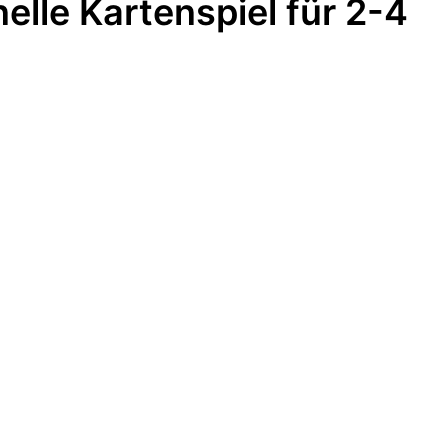
elle Kartenspiel für 2-4