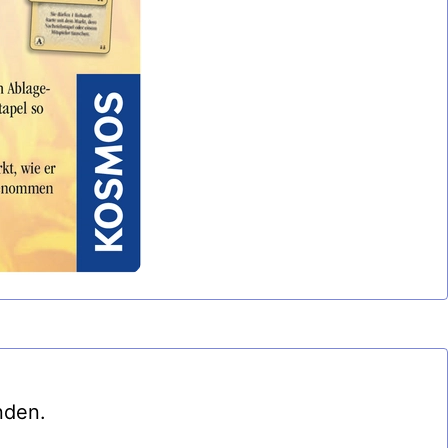
nden.