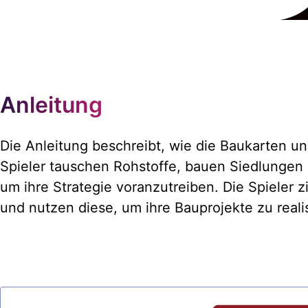
Anleitung
Die Anleitung beschreibt, wie die Baukarten un
Spieler tauschen Rohstoffe, bauen Siedlungen 
um ihre Strategie voranzutreiben. Die Spieler
und nutzen diese, um ihre Bauprojekte zu reali