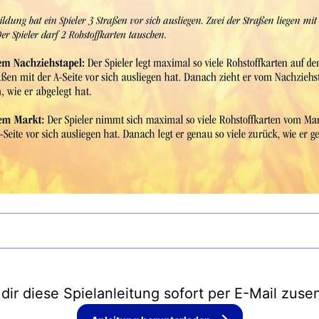
 dir diese Spielanleitung sofort per E-Mail zuse