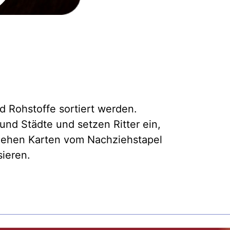
d Rohstoffe sortiert werden.
und Städte und setzen Ritter ein,
 ziehen Karten vom Nachziehstapel
sieren.