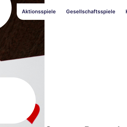
Aktionsspiele
Gesellschaftsspiele