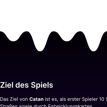
Ziel des Spiels
Das Ziel von
Catan
ist es, als erster Spieler 
Straßen sowie durch Entwicklungskarten.