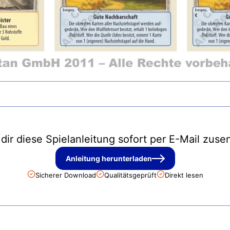
 dir diese Spielanleitung sofort per E-Mail zuse
Anleitung herunterladen
Sicherer Download
Qualitätsgeprüft
Direkt lesen