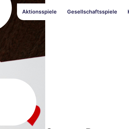
Aktionsspiele
Gesellschaftsspiele