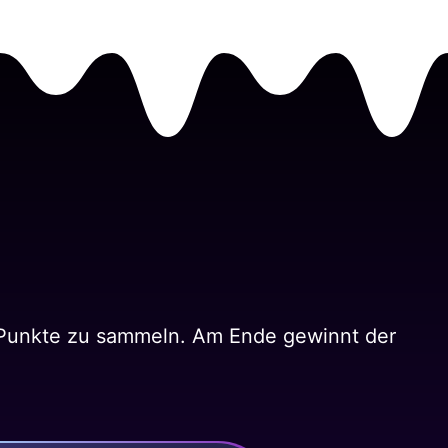
n Punkte zu sammeln. Am Ende gewinnt der