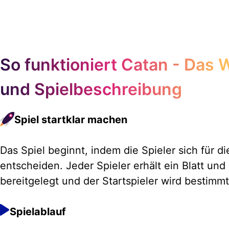
So funktioniert Catan - Das 
und Spielbeschreibung
Spiel startklar machen
Das Spiel beginnt, indem die Spieler sich für d
entscheiden. Jeder Spieler erhält ein Blatt und
bereitgelegt und der Startspieler wird bestimmt
Spielablauf