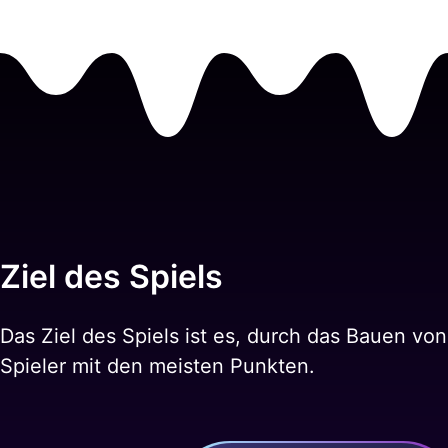
Ziel des Spiels
Das Ziel des Spiels ist es, durch das Bauen v
Spieler mit den meisten Punkten.