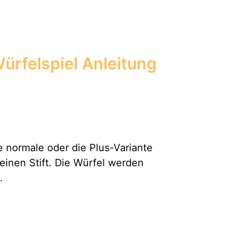
Würfelspiel Anleitung
ie normale oder die Plus-Variante
 einen Stift. Die Würfel werden
.