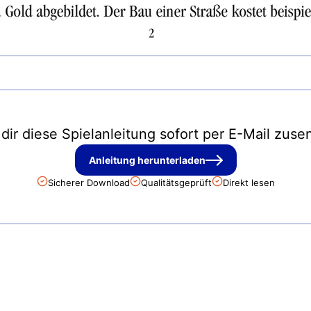
 dir diese Spielanleitung sofort per E-Mail zuse
Anleitung herunterladen
Sicherer Download
Qualitätsgeprüft
Direkt lesen