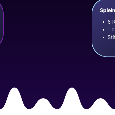
Spielm
6 
1 b
Sti