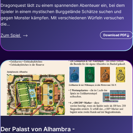
Dragonquest lädt zu einem spannenden Abenteuer ein, bei dem
Spieler in einem mystischen Burggelände Schätze suchen und
gegen Monster kämpfen. Mit verschiedenen Würfeln versuchen
die…
Zum Spiel
Download PDF
Der Palast von Alhambra -