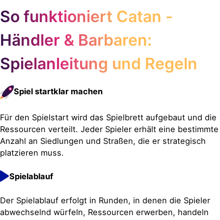
So funktioniert Catan -
Händler & Barbaren:
Spielanleitung und Regeln
Spiel startklar machen
Für den Spielstart wird das Spielbrett aufgebaut und die
Ressourcen verteilt. Jeder Spieler erhält eine bestimmte
Anzahl an Siedlungen und Straßen, die er strategisch
platzieren muss.
Spielablauf
Der Spielablauf erfolgt in Runden, in denen die Spieler
abwechselnd würfeln, Ressourcen erwerben, handeln