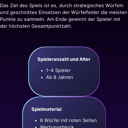
Das Ziel des Spiels ist es, durch strategisches Würfeln
und geschicktes Einsetzen der Würfelfelder die meisten
Punkte zu sammeln. Am Ende gewinnt der Spieler mit
der höchsten Gesamtpunktzahl.
Spieleranzahl und Alter
1-4 Spieler
Ab 8 Jahren
Spielmaterial
6 Würfel mit roten Seiten
Wertungsblock