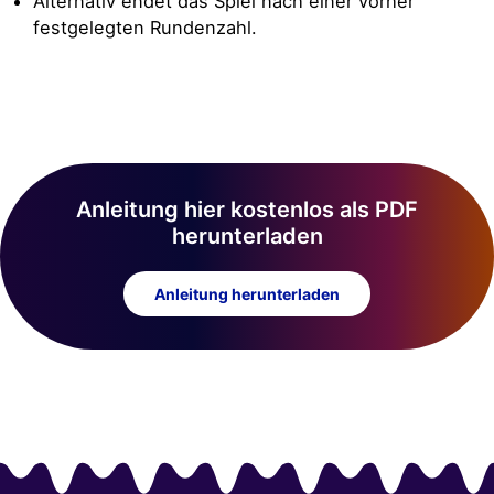
Alternativ endet das Spiel nach einer vorher
festgelegten Rundenzahl.
Anleitung hier kostenlos als PDF
herunterladen
Anleitung herunterladen