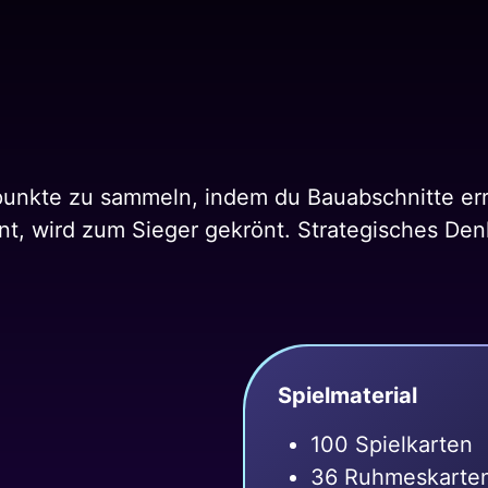
spunkte zu sammeln, indem du Bauabschnitte err
nt, wird zum Sieger gekrönt. Strategisches De
Spielmaterial
100 Spielkarten
36 Ruhmeskarten