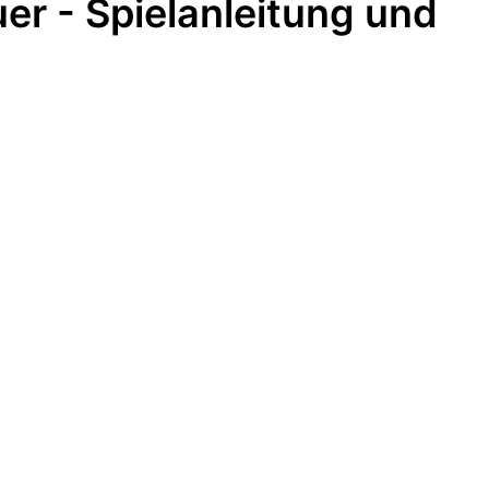
er - Spielanleitung und