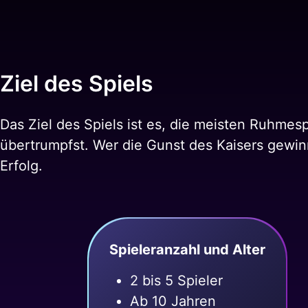
Ziel des Spiels
Das Ziel des Spiels ist es, die meisten Ruhme
übertrumpfst. Wer die Gunst des Kaisers gewin
Erfolg.
Spieleranzahl und Alter
2 bis 5 Spieler
Ab 10 Jahren