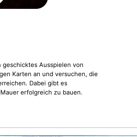
ch geschicktes Ausspielen von
egen Karten an und versuchen, die
rreichen. Dabei gibt es
 Mauer erfolgreich zu bauen.