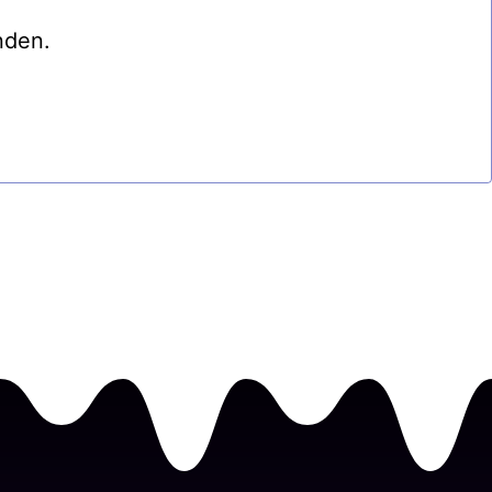
nden.