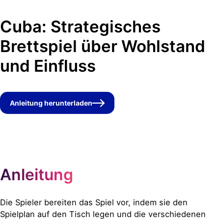
Cuba: Strategisches
Brettspiel über Wohlstand
und Einfluss
Anleitung herunterladen
Anleitung
Die Spieler bereiten das Spiel vor, indem sie den
Spielplan auf den Tisch legen und die verschiedenen