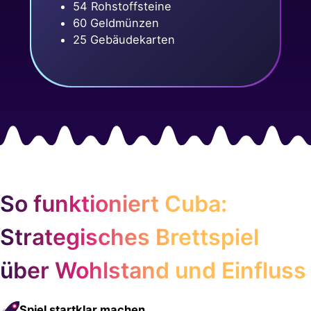
54 Rohstoffsteine
60 Geldmünzen
25 Gebäudekarten
So funktioniert Cuba:
Strategisches Brettspiel
über Wohlstand und Einfluss
Spiel startklar machen