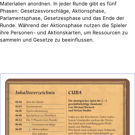
Materialien anordnen. In jeder Runde gibt es fünf
Phasen: Gesetzesvorschläge, Aktionsphase,
Parlamentsphase, Gesetzesphase und das Ende der
Runde. Während der Aktionsphase nutzen die Spieler
ihre Personen- und Aktionskarten, um Ressourcen zu
sammeln und Gesetze zu beeinflussen.