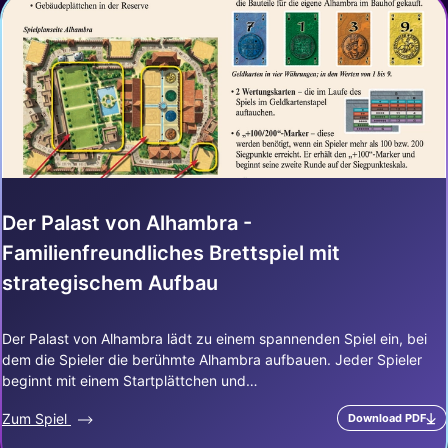
Der Palast von Alhambra -
Familienfreundliches Brettspiel mit
strategischem Aufbau
Der Palast von Alhambra lädt zu einem spannenden Spiel ein, bei
dem die Spieler die berühmte Alhambra aufbauen. Jeder Spieler
beginnt mit einem Startplättchen und…
Zum Spiel
Download PDF