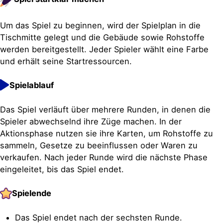
Um das Spiel zu beginnen, wird der Spielplan in die
Tischmitte gelegt und die Gebäude sowie Rohstoffe
werden bereitgestellt. Jeder Spieler wählt eine Farbe
und erhält seine Startressourcen.
Spielablauf
Das Spiel verläuft über mehrere Runden, in denen die
Spieler abwechselnd ihre Züge machen. In der
Aktionsphase nutzen sie ihre Karten, um Rohstoffe zu
sammeln, Gesetze zu beeinflussen oder Waren zu
verkaufen. Nach jeder Runde wird die nächste Phase
eingeleitet, bis das Spiel endet.
Spielende
Das Spiel endet nach der sechsten Runde.