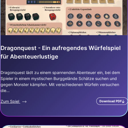
Dragonquest - Ein aufregendes Würfelspiel
für Abenteuerlustige
Dragonquest lädt zu einem spannenden Abenteuer ein, bei dem
Spieler in einem mystischen Burggelände Schätze suchen und
gegen Monster kämpfen. Mit verschiedenen Würfeln versuchen
die…
Zum Spiel
Download PDF