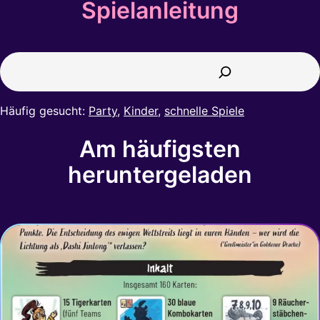
Spielanleitung
Suchen
Häufig gesucht:
Party
,
Kinder
,
schnelle Spiele
Am häufigsten
heruntergeladen