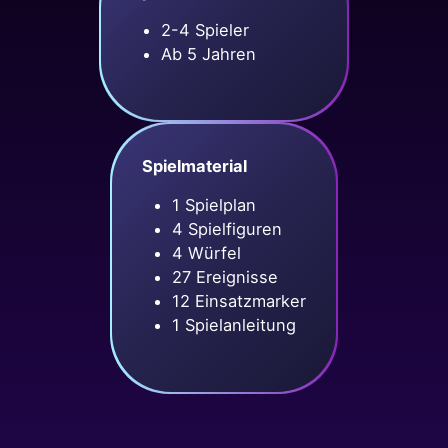
2-4 Spieler
Ab 5 Jahren
Spielmaterial
1 Spielplan
4 Spielfiguren
4 Würfel
27 Ereignisse
12 Einsatzmarker
1 Spielanleitung