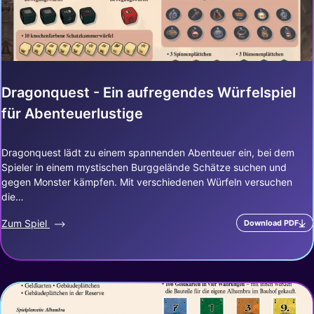
Dragonquest - Ein aufregendes Würfelspiel
für Abenteuerlustige
Dragonquest lädt zu einem spannenden Abenteuer ein, bei dem
Spieler in einem mystischen Burggelände Schätze suchen und
gegen Monster kämpfen. Mit verschiedenen Würfeln versuchen
die…
Zum Spiel
Download PDF