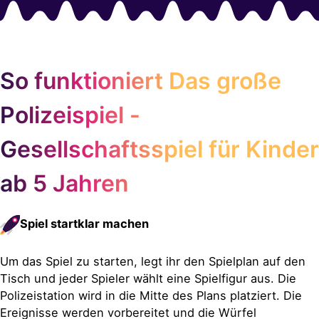
So funktioniert Das große
Polizeispiel -
Gesellschaftsspiel für Kinder
ab 5 Jahren
Spiel startklar machen
Um das Spiel zu starten, legt ihr den Spielplan auf den
Tisch und jeder Spieler wählt eine Spielfigur aus. Die
Polizeistation wird in die Mitte des Plans platziert. Die
Ereignisse werden vorbereitet und die Würfel