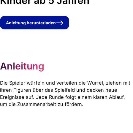
Kinder ab 5 Jahren
Anleitung herunterladen
Anleitung
Die Spieler würfeln und verteilen die Würfel, ziehen mit
ihren Figuren über das Spielfeld und decken neue
Ereignisse auf. Jede Runde folgt einem klaren Ablauf,
um die Zusammenarbeit zu fördern.