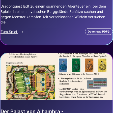
Dragonquest lädt zu einem spannenden Abenteuer ein, bei dem
Spieler in einem mystischen Burggelände Schätze suchen und
gegen Monster kämpfen. Mit verschiedenen Würfeln versuchen
die…
Zum Spiel
Download PDF
Der Palast von Alhambra -