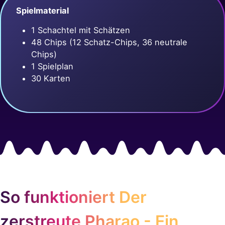
Spielmaterial
1 Schachtel mit Schätzen
48 Chips (12 Schatz-Chips, 36 neutrale
Chips)
1 Spielplan
30 Karten
So funktioniert Der
zerstreute Pharao - Ein