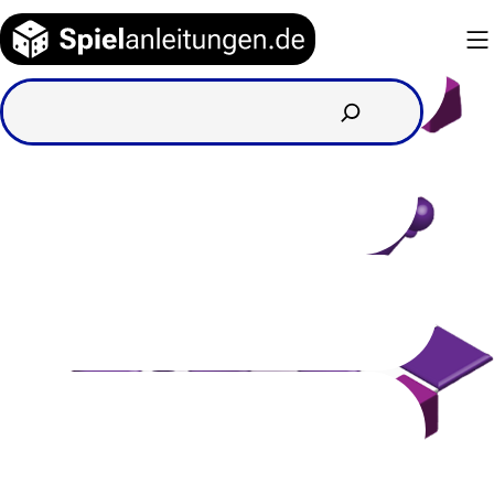
Zum
Inhalt
springen