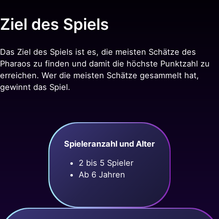
Ziel des Spiels
Das Ziel des Spiels ist es, die meisten Schätze des
Pharaos zu finden und damit die höchste Punktzahl zu
erreichen. Wer die meisten Schätze gesammelt hat,
gewinnt das Spiel.
Spieleranzahl und Alter
2 bis 5 Spieler
Ab 6 Jahren