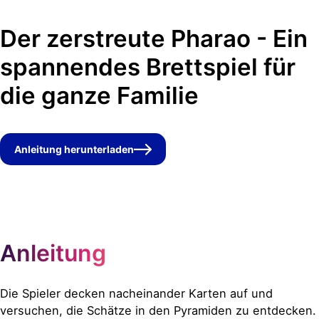
Der zerstreute Pharao - Ein
spannendes Brettspiel für
die ganze Familie
Anleitung herunterladen
Anleitung
Die Spieler decken nacheinander Karten auf und
versuchen, die Schätze in den Pyramiden zu entdecken.