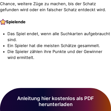
Chance, weitere Züge zu machen, bis der Schatz
gefunden wird oder ein falscher Schatz entdeckt wird.
Spielende
Das Spiel endet, wenn alle Suchkarten aufgebraucht
sind.
Ein Spieler hat die meisten Schätze gesammelt.
Die Spieler zählen ihre Punkte und der Gewinner
wird ermittelt.
Anleitung hier kostenlos als PDF
herunterladen