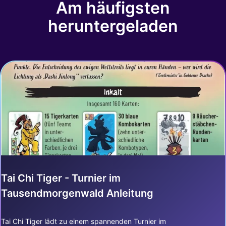
Am häufigsten
heruntergeladen
Tai Chi Tiger - Turnier im
Tausendmorgenwald Anleitung
Tai Chi Tiger lädt zu einem spannenden Turnier im