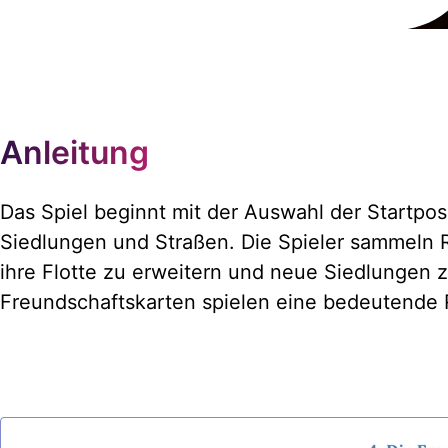
Anleitung
Das Spiel beginnt mit der Auswahl der Startpo
Siedlungen und Straßen. Die Spieler sammeln 
ihre Flotte zu erweitern und neue Siedlungen 
Freundschaftskarten spielen eine bedeutende Ro