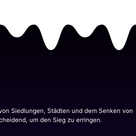
u von Siedlungen, Städten und dem Senken von
cheidend, um den Sieg zu erringen.