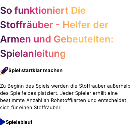
So funktioniert Die
Stoffräuber - Helfer der
Armen und Gebeutelten:
Spielanleitung
Spiel startklar machen
Zu Beginn des Spiels werden die Stoffräuber außerhalb
des Spielfeldes platziert. Jeder Spieler erhält eine
bestimmte Anzahl an Rohstoffkarten und entscheidet
sich für einen Stoffräuber.
Spielablauf