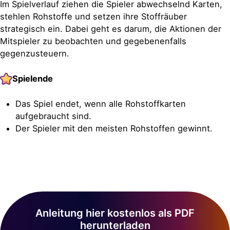
Im Spielverlauf ziehen die Spieler abwechselnd Karten,
stehlen Rohstoffe und setzen ihre Stoffräuber
strategisch ein. Dabei geht es darum, die Aktionen der
Mitspieler zu beobachten und gegebenenfalls
gegenzusteuern.
Spielende
Das Spiel endet, wenn alle Rohstoffkarten
aufgebraucht sind.
Der Spieler mit den meisten Rohstoffen gewinnt.
Anleitung hier kostenlos als PDF
herunterladen