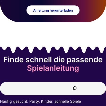
Anleitung herunterladen
Finde schnell die passende
Spielanleitung
Suchen
Häufig gesucht:
Party
,
Kinder
,
schnelle Spiele