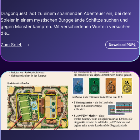
Dragonquest lädt zu einem spannenden Abenteuer ein, bei dem
Spieler in einem mystischen Burggelände Schätze suchen und
gegen Monster kämpfen. Mit verschiedenen Würfeln versuchen
die…
Zum Spiel
Download PDF