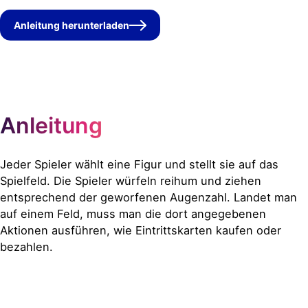
Anleitung herunterladen
Anleitung
Jeder Spieler wählt eine Figur und stellt sie auf das
Spielfeld. Die Spieler würfeln reihum und ziehen
entsprechend der geworfenen Augenzahl. Landet man
auf einem Feld, muss man die dort angegebenen
Aktionen ausführen, wie Eintrittskarten kaufen oder
bezahlen.