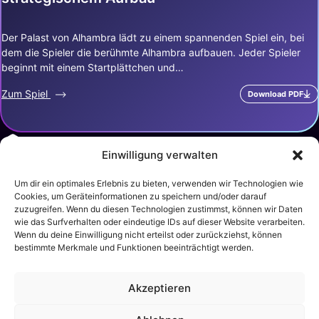
Der Palast von Alhambra lädt zu einem spannenden Spiel ein, bei
dem die Spieler die berühmte Alhambra aufbauen. Jeder Spieler
beginnt mit einem Startplättchen und…
Zum Spiel
Download PDF
Einwilligung verwalten
Um dir ein optimales Erlebnis zu bieten, verwenden wir Technologien wie
Über Uns
Impressum
Datenschutz
Sitemap
Cookies, um Geräteinformationen zu speichern und/oder darauf
zuzugreifen. Wenn du diesen Technologien zustimmst, können wir Daten
wie das Surfverhalten oder eindeutige IDs auf dieser Website verarbeiten.
Wenn du deine Einwilligung nicht erteilst oder zurückziehst, können
Aktionsspiele
Gesellschaftsspiele
bestimmte Merkmale und Funktionen beeinträchtigt werden.
Geschicklichkeitsspiele
Brettspiele
Sportspiele
Kartenspiele
Würfelspiele
Akzeptieren
Kinderspiele
Partyspiele