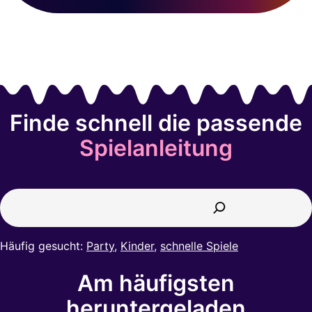
Finde schnell die passende
Spielanleitung
Suchen
Häufig gesucht:
Party
,
Kinder
,
schnelle Spiele
Am häufigsten
heruntergeladen