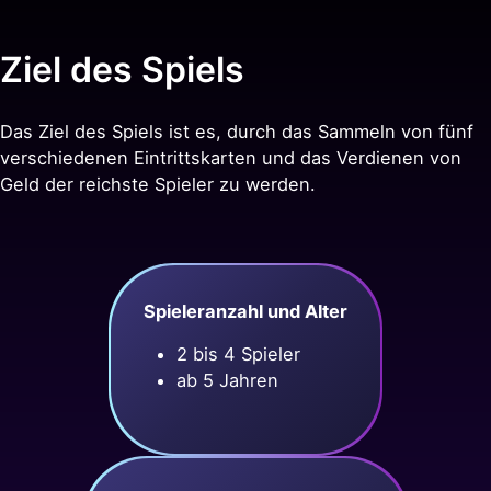
Ziel des Spiels
Das Ziel des Spiels ist es, durch das Sammeln von fünf
verschiedenen Eintrittskarten und das Verdienen von
Geld der reichste Spieler zu werden.
Spieleranzahl und Alter
2 bis 4 Spieler
ab 5 Jahren