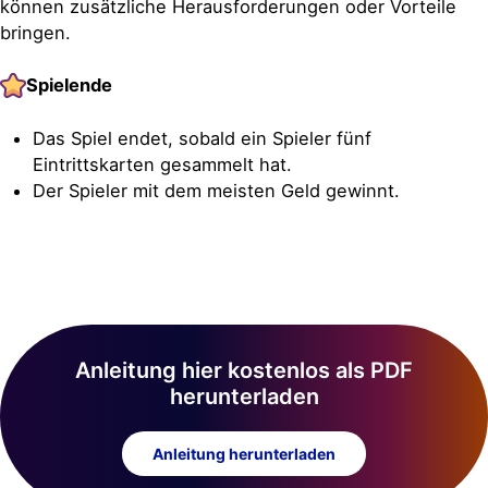
können zusätzliche Herausforderungen oder Vorteile
bringen.
Spielende
Das Spiel endet, sobald ein Spieler fünf
Eintrittskarten gesammelt hat.
Der Spieler mit dem meisten Geld gewinnt.
Anleitung hier kostenlos als PDF
herunterladen
Anleitung herunterladen