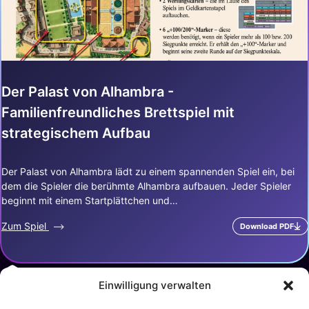
Der Palast von Alhambra -
Familienfreundliches Brettspiel mit
strategischem Aufbau
Der Palast von Alhambra lädt zu einem spannenden Spiel ein, bei
dem die Spieler die berühmte Alhambra aufbauen. Jeder Spieler
beginnt mit einem Startplättchen und…
Zum Spiel
Download PDF
Einwilligung verwalten