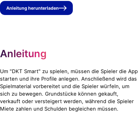
Anleitung herunterladen
Anleitung
Um "DKT Smart" zu spielen, müssen die Spieler die App
starten und ihre Profile anlegen. Anschließend wird das
Spielmaterial vorbereitet und die Spieler würfeln, um
sich zu bewegen. Grundstücke können gekauft,
verkauft oder versteigert werden, während die Spieler
Miete zahlen und Schulden begleichen müssen.