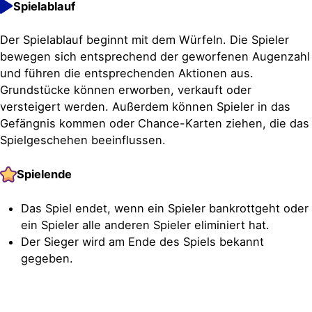
Spielablauf
Der Spielablauf beginnt mit dem Würfeln. Die Spieler
bewegen sich entsprechend der geworfenen Augenzahl
und führen die entsprechenden Aktionen aus.
Grundstücke können erworben, verkauft oder
versteigert werden. Außerdem können Spieler in das
Gefängnis kommen oder Chance-Karten ziehen, die das
Spielgeschehen beeinflussen.
Spielende
Das Spiel endet, wenn ein Spieler bankrottgeht oder
ein Spieler alle anderen Spieler eliminiert hat.
Der Sieger wird am Ende des Spiels bekannt
gegeben.