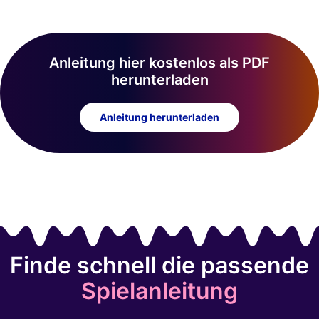
Anleitung hier kostenlos als PDF
herunterladen
Anleitung herunterladen
Finde schnell die passende
Spielanleitung