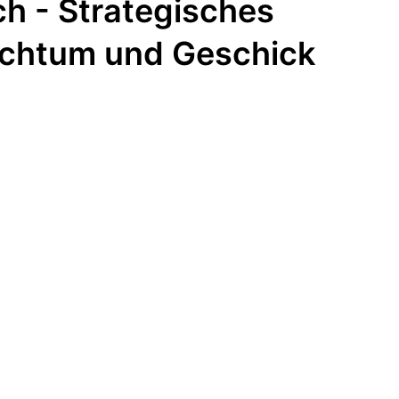
ch - Strategisches
eichtum und Geschick