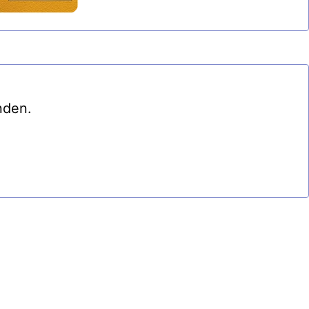
nden.