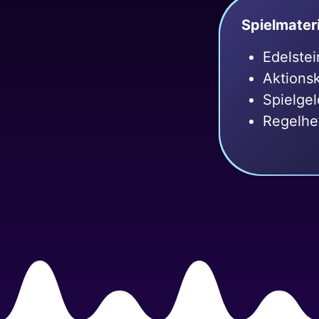
Spielmateri
Edelste
Aktions
Spielgel
Regelhe