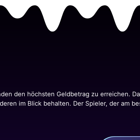
Runden den höchsten Geldbetrag zu erreichen. D
deren im Blick behalten. Der Spieler, der am be