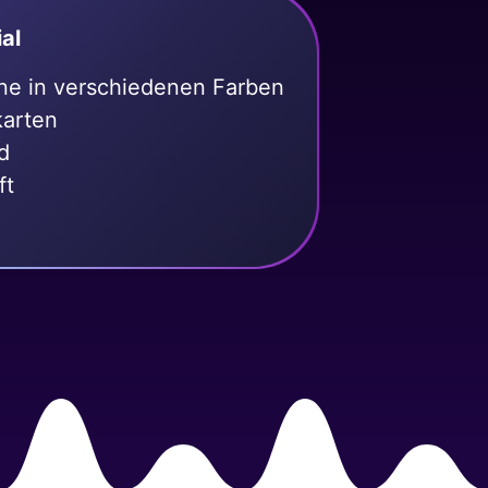
al
ine in verschiedenen Farben
karten
d
ft