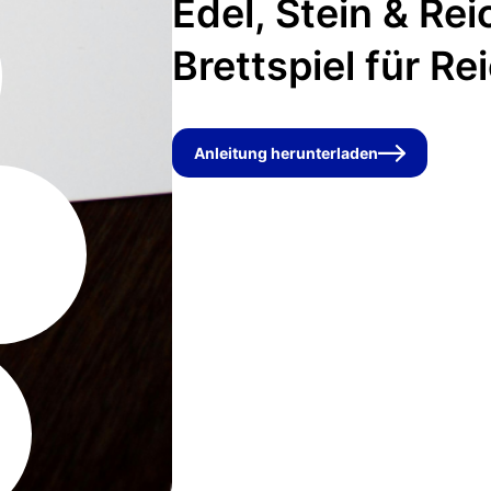
Edel, Stein & Rei
Brettspiel für R
Anleitung herunterladen