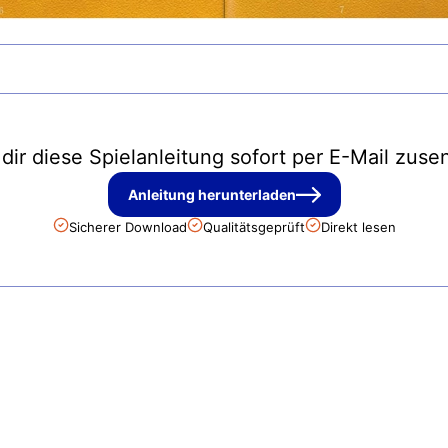
 dir diese Spielanleitung sofort per E-Mail zuse
Anleitung herunterladen
Sicherer Download
Qualitätsgeprüft
Direkt lesen