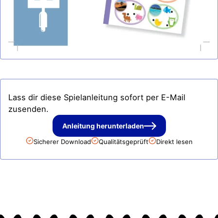
Lass dir diese Spielanleitung sofort per E-Mail
zusenden.
Anleitung herunterladen
Sicherer Download
Qualitätsgeprüft
Direkt lesen