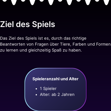
Ziel des Spiels
Das Ziel des Spiels ist es, durch das richtige
Beantworten von Fragen über Tiere, Farben und Formen
zu lernen und gleichzeitig Spaß zu haben.
Spieleranzahl und Alter
1 Spieler
Alter: ab 2 Jahren