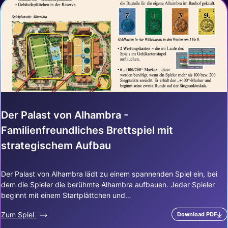
Der Palast von Alhambra -
Familienfreundliches Brettspiel mit
strategischem Aufbau
Der Palast von Alhambra lädt zu einem spannenden Spiel ein, bei
dem die Spieler die berühmte Alhambra aufbauen. Jeder Spieler
beginnt mit einem Startplättchen und…
Zum Spiel
Download PDF