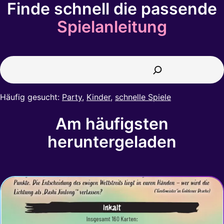
Finde schnell die passende
Spielanleitung
Suchen
Häufig gesucht:
Party
,
Kinder
,
schnelle Spiele
Am häufigsten
heruntergeladen