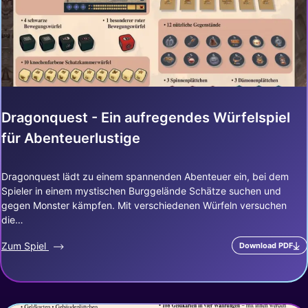
Dragonquest - Ein aufregendes Würfelspiel
für Abenteuerlustige
Dragonquest lädt zu einem spannenden Abenteuer ein, bei dem
Spieler in einem mystischen Burggelände Schätze suchen und
gegen Monster kämpfen. Mit verschiedenen Würfeln versuchen
die…
Zum Spiel
Download PDF