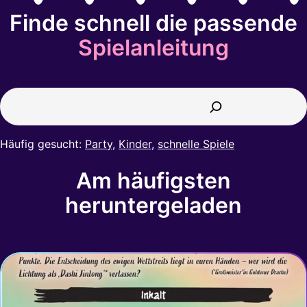
Finde schnell die passende
Spielanleitung
Suchen
Häufig gesucht:
Party
,
Kinder
,
schnelle Spiele
Am häufigsten
heruntergeladen