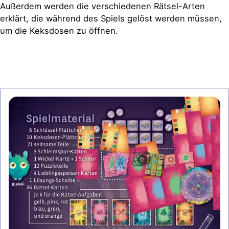
Außerdem werden die verschiedenen Rätsel-Arten
erklärt, die während des Spiels gelöst werden müssen,
um die Keksdosen zu öffnen.