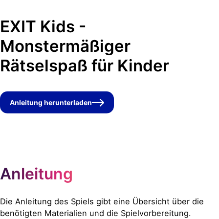
EXIT Kids -
Monstermäßiger
Rätselspaß für Kinder
Anleitung herunterladen
Anleitung
Die Anleitung des Spiels gibt eine Übersicht über die
benötigten Materialien und die Spielvorbereitung.