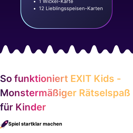
1 Wickel-Karte
12 Lieblingsspeisen-Karten
So funktioniert EXIT Kids -
Monstermäßiger Rätselspaß
für Kinder
Spiel startklar machen