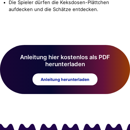
Die Spieler dürfen die Keksdosen-Plättchen
aufdecken und die Schätze entdecken.
Anleitung hier kostenlos als PDF
herunterladen
Anleitung herunterladen