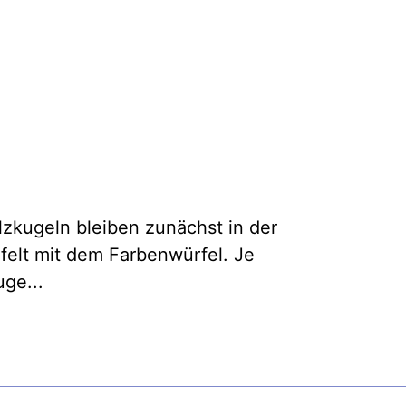
lzkugeln bleiben zunächst in der
felt mit dem Farbenwürfel. Je
ge...