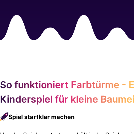
So funktioniert Farbtürme - 
Kinderspiel für kleine Baume
Spiel startklar machen