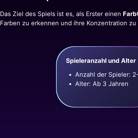
Das Ziel des Spiels ist es, als Erster einen
Farb
Farben zu erkennen und ihre Konzentration zu 
Spieleranzahl und Alter
Anzahl der Spieler: 2
Alter: Ab 3 Jahren