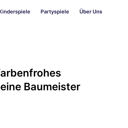
Kinderspiele
Partyspiele
Über Uns
farbenfrohes
kleine Baumeister