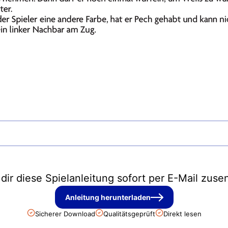
 dir diese Spielanleitung sofort per E-Mail zuse
Anleitung herunterladen
Sicherer Download
Qualitätsgeprüft
Direkt lesen