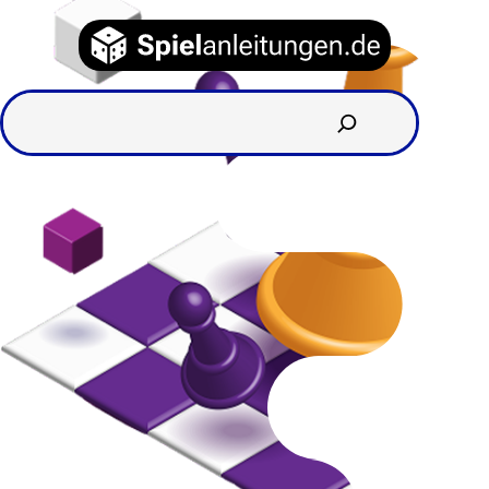
Zum
Inhalt
springen