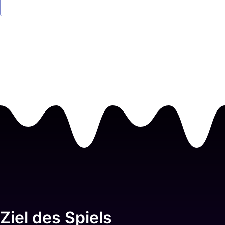
Ziel des Spiels