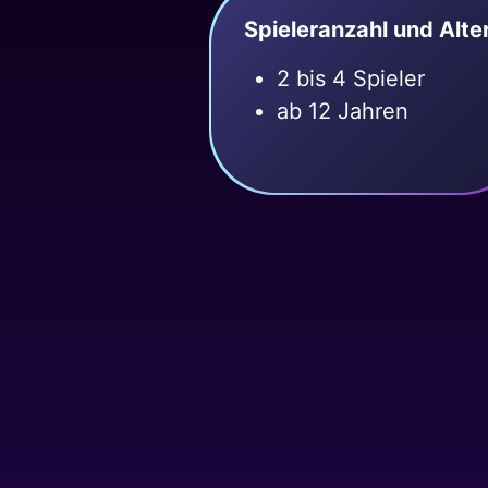
Spieleranzahl und Alte
2 bis 4 Spieler
ab 12 Jahren