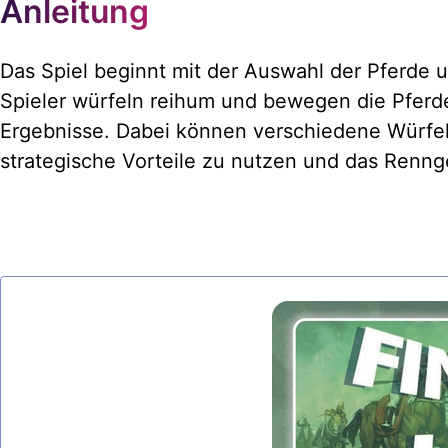
Anleitung
Das Spiel beginnt mit der Auswahl der Pferde 
Spieler würfeln reihum und bewegen die Pfer
Ergebnisse. Dabei können verschiedene Würfe
strategische Vorteile zu nutzen und das Renn