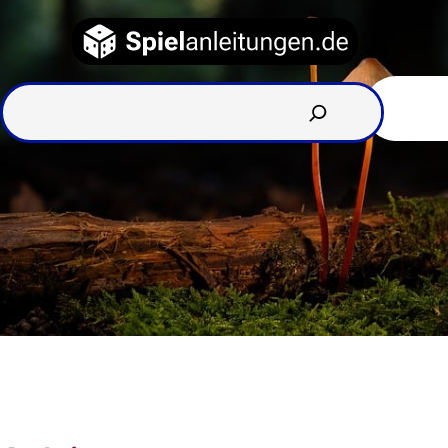
Zum
Inhalt
springen