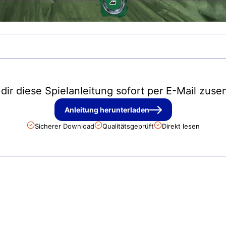
 dir diese Spielanleitung sofort per E-Mail zuse
Anleitung herunterladen
Sicherer Download
Qualitätsgeprüft
Direkt lesen