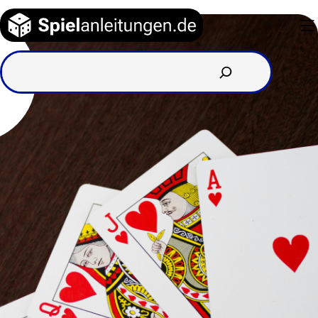
Zum
Inhalt
springen