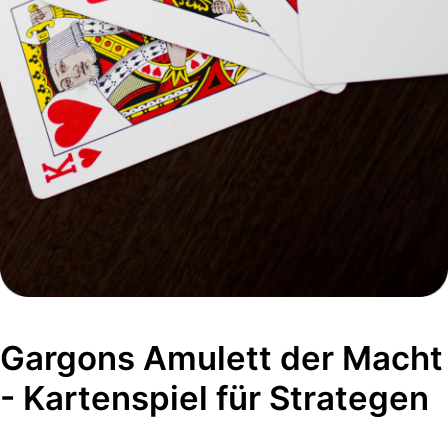
Gargons Amulett der Macht
- Kartenspiel für Strategen