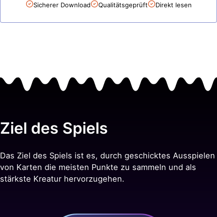
Sicherer Download
Qualitätsgeprüft
Direkt lesen
Ziel des Spiels
Das Ziel des Spiels ist es, durch geschicktes Ausspielen
von Karten die meisten Punkte zu sammeln und als
stärkste Kreatur hervorzugehen.