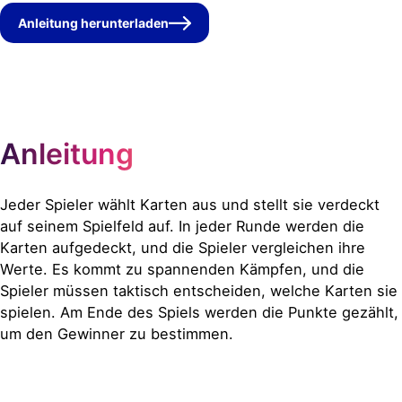
Anleitung herunterladen
Anleitung
Jeder Spieler wählt Karten aus und stellt sie verdeckt
auf seinem Spielfeld auf. In jeder Runde werden die
Karten aufgedeckt, und die Spieler vergleichen ihre
Werte. Es kommt zu spannenden Kämpfen, und die
Spieler müssen taktisch entscheiden, welche Karten sie
spielen. Am Ende des Spiels werden die Punkte gezählt,
um den Gewinner zu bestimmen.