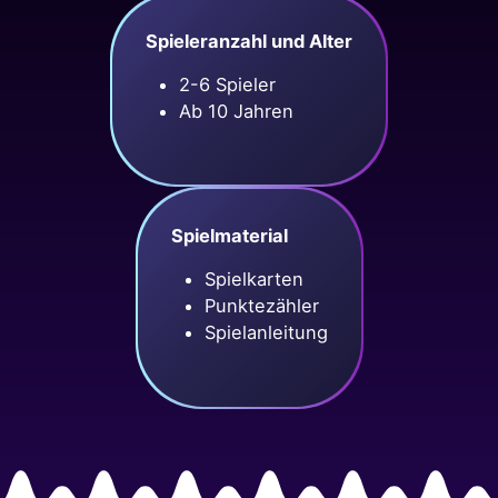
Spieleranzahl und Alter
2-6 Spieler
Ab 10 Jahren
Spielmaterial
Spielkarten
Punktezähler
Spielanleitung