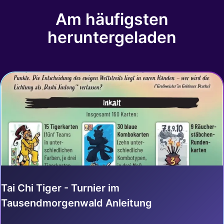
Am häufigsten
heruntergeladen
Tai Chi Tiger - Turnier im
Tausendmorgenwald Anleitung