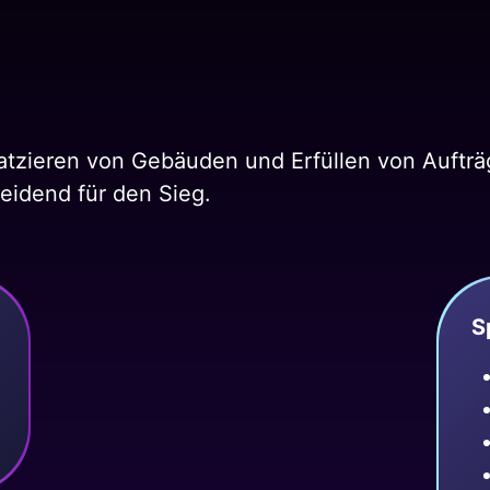
Platzieren von Gebäuden und Erfüllen von Auftr
eidend für den Sieg.
S