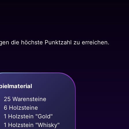
ägen die höchste Punktzahl zu erreichen.
pielmaterial
25 Warensteine
6 Holzsteine
1 Holzstein "Gold"
1 Holzstein "Whisky"