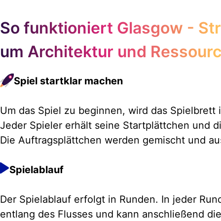
So funktioniert Glasgow - St
um Architektur und Ressour
Spiel startklar machen
Um das Spiel zu beginnen, wird das Spielbrett i
Jeder Spieler erhält seine Startplättchen und 
Die Auftragsplättchen werden gemischt und au
Spielablauf
Der Spielablauf erfolgt in Runden. In jeder Run
entlang des Flusses und kann anschließend die