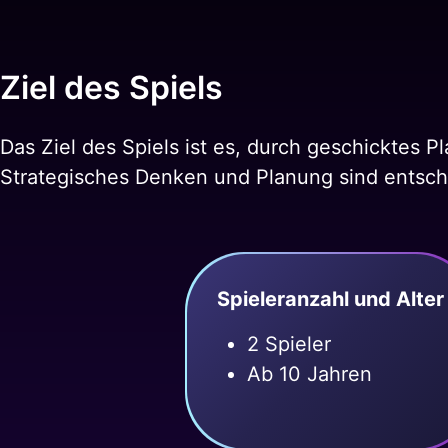
Ziel des Spiels
Das Ziel des Spiels ist es, durch geschicktes 
Strategisches Denken und Planung sind entsch
Spieleranzahl und Alter
2 Spieler
Ab 10 Jahren