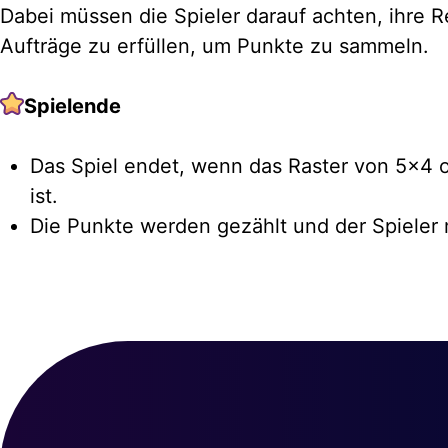
Dabei müssen die Spieler darauf achten, ihre 
Aufträge zu erfüllen, um Punkte zu sammeln.
Spielende
Das Spiel endet, wenn das Raster von 5x4
ist.
Die Punkte werden gezählt und der Spieler