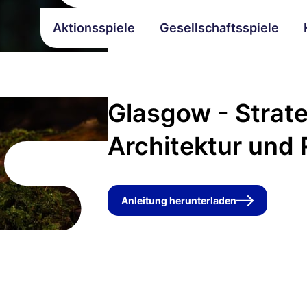
Aktionsspiele
Gesellschaftsspiele
Glasgow - Strate
Architektur und
Anleitung herunterladen