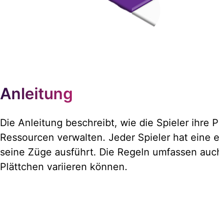
Anleitung
Die Anleitung beschreibt, wie die Spieler ihre 
Ressourcen verwalten. Jeder Spieler hat eine e
seine Züge ausführt. Die Regeln umfassen auch
Plättchen variieren können.