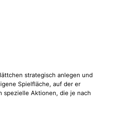
Plättchen strategisch anlegen und
igene Spielfläche, auf der er
 spezielle Aktionen, die je nach