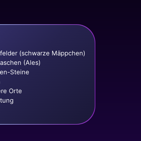
felder (schwarze Mäppchen)
laschen (Ales)
en-Steine
n
re Orte
itung