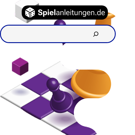
Zum
Inhalt
springen