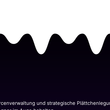
urcenverwaltung und strategische Plättchenlegu