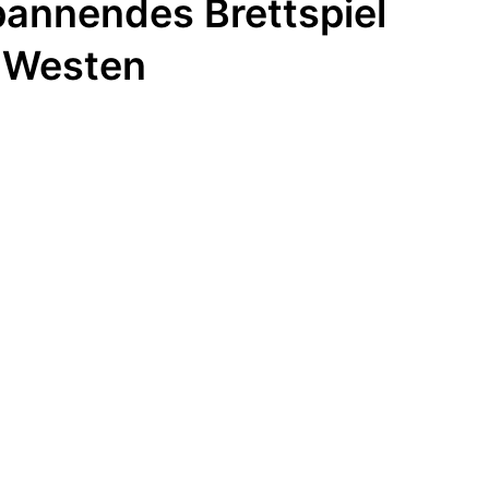
pannendes Brettspiel
 Westen