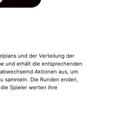
elplans und der Verteilung der
rbe und erhält die entsprechenden
er abwechselnd Aktionen aus, um
 zu sammeln. Die Runden enden,
die Spieler werten ihre