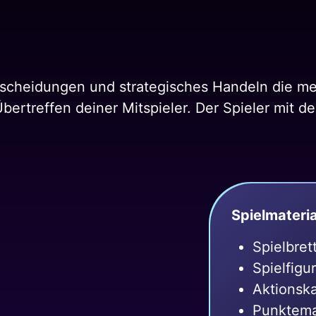
Entscheidungen und strategisches Handeln die m
bertreffen deiner Mitspieler. Der Spieler mit 
Spielmateria
Spielbret
Spielfigu
Aktionsk
Punktema