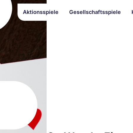
Aktionsspiele
Gesellschaftsspiele