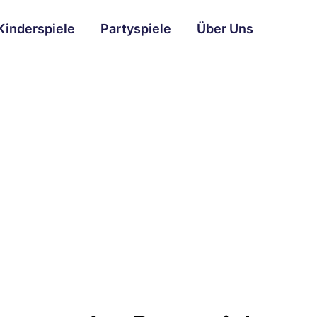
Kinderspiele
Partyspiele
Über Uns