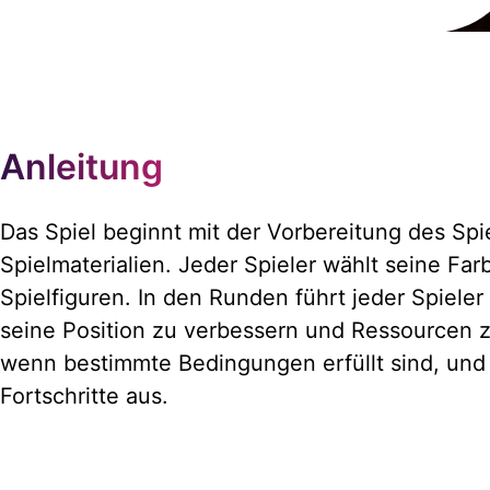
Anleitung
Das Spiel beginnt mit der Vorbereitung des Spi
Spielmaterialien. Jeder Spieler wählt seine Fa
Spielfiguren. In den Runden führt jeder Spiel
seine Position zu verbessern und Ressourcen
wenn bestimmte Bedingungen erfüllt sind, und 
Fortschritte aus.