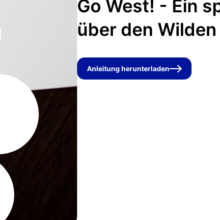
Go West! - Ein s
über den Wilden
Anleitung herunterladen