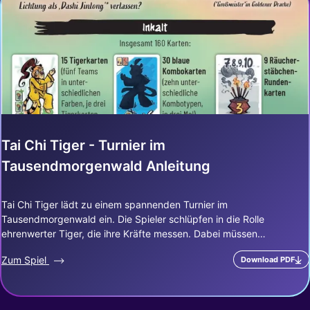
Tai Chi Tiger - Turnier im
Tausendmorgenwald Anleitung
Tai Chi Tiger lädt zu einem spannenden Turnier im
Tausendmorgenwald ein. Die Spieler schlüpfen in die Rolle
ehrenwerter Tiger, die ihre Kräfte messen. Dabei müssen…
Zum Spiel
Download PDF