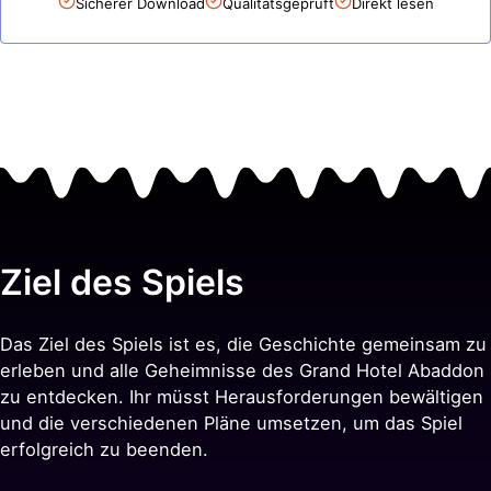
Sicherer Download
Qualitätsgeprüft
Direkt lesen
Ziel des Spiels
Das Ziel des Spiels ist es, die Geschichte gemeinsam zu
erleben und alle Geheimnisse des Grand Hotel Abaddon
zu entdecken. Ihr müsst Herausforderungen bewältigen
und die verschiedenen Pläne umsetzen, um das Spiel
erfolgreich zu beenden.