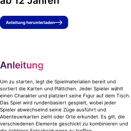
ab 12 Jahren
Anleitung herunterladen
Anleitung
Um zu starten, legt die Spielmaterialien bereit und
sortiert die Karten und Plättchen. Jeder Spieler wählt
einen Charakter und platziert seine Figur auf dem Tisch.
Das Spiel wird rundenbasiert gespielt, wobei jeder
Spieler abwechselnd seine Züge ausführt und
Abenteuerkarten zieht oder Orte erkundet. Es gilt, die
verschiedenen Elemente geschickt zu kombinieren und
die richtigen Entscheidungen zu treffen.