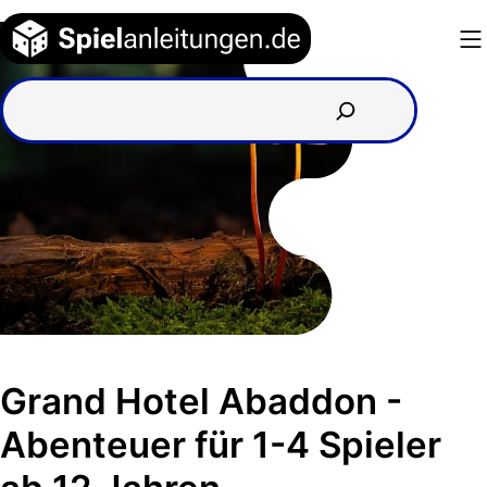
Zum
Inhalt
springen
Grand Hotel Abaddon -
Abenteuer für 1-4 Spieler