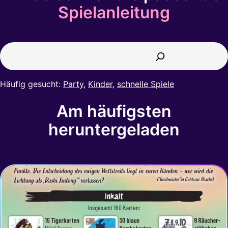
Spielanleitung
Suchen
Häufig gesucht:
Party
,
Kinder
,
schnelle Spiele
Am häufigsten
heruntergeladen