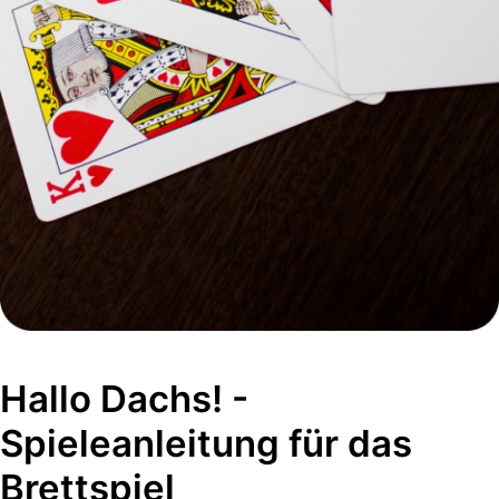
Hallo Dachs! -
Spieleanleitung für das
Brettspiel