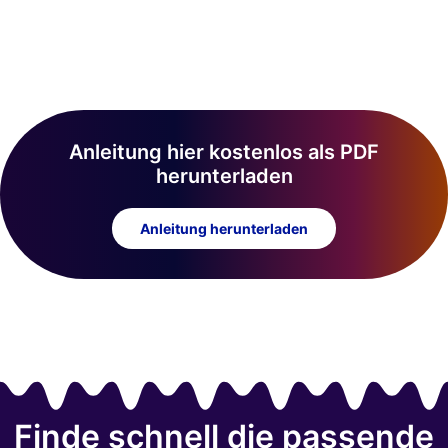
Anleitung hier kostenlos als PDF
herunterladen
Anleitung herunterladen
Finde schnell die passende