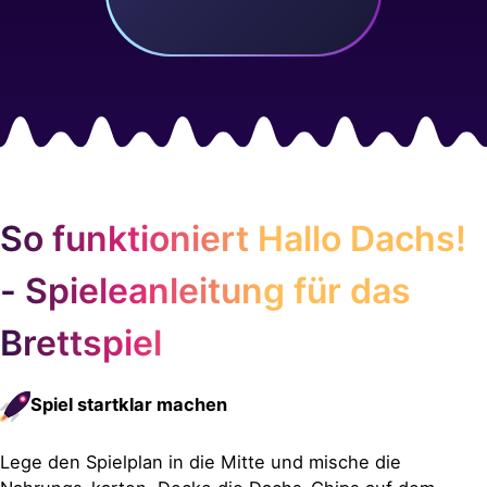
So funktioniert Hallo Dachs!
- Spieleanleitung für das
Brettspiel
Spiel startklar machen
Lege den Spielplan in die Mitte und mische die