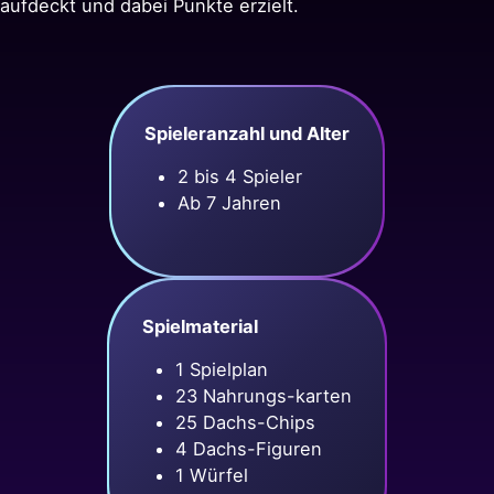
aufdeckt und dabei Punkte erzielt.
Spieleranzahl und Alter
2 bis 4 Spieler
Ab 7 Jahren
Spielmaterial
1 Spielplan
23 Nahrungs-karten
25 Dachs-Chips
4 Dachs-Figuren
1 Würfel