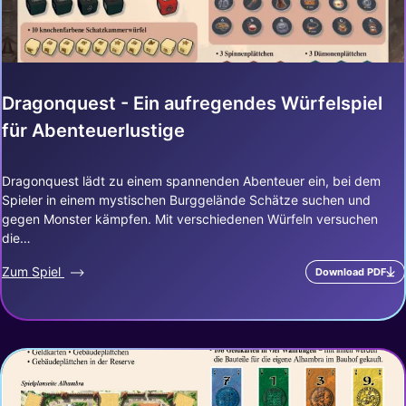
Dragonquest - Ein aufregendes Würfelspiel
für Abenteuerlustige
Dragonquest lädt zu einem spannenden Abenteuer ein, bei dem
Spieler in einem mystischen Burggelände Schätze suchen und
gegen Monster kämpfen. Mit verschiedenen Würfeln versuchen
die…
Zum Spiel
Download PDF