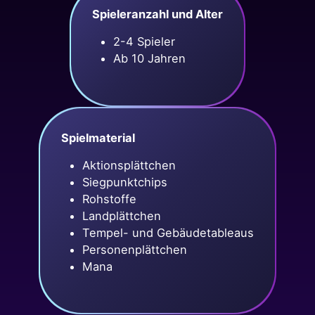
Spieleranzahl und Alter
2-4 Spieler
Ab 10 Jahren
Spielmaterial
Aktionsplättchen
Siegpunktchips
Rohstoffe
Landplättchen
Tempel- und Gebäudetableaus
Personenplättchen
Mana