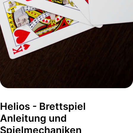
Helios - Brettspiel
Anleitung und
Spielmechaniken