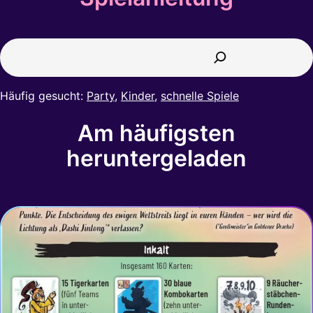
Suchen
Häufig gesucht:
Party
,
Kinder
,
schnelle Spiele
Am häufigsten
heruntergeladen