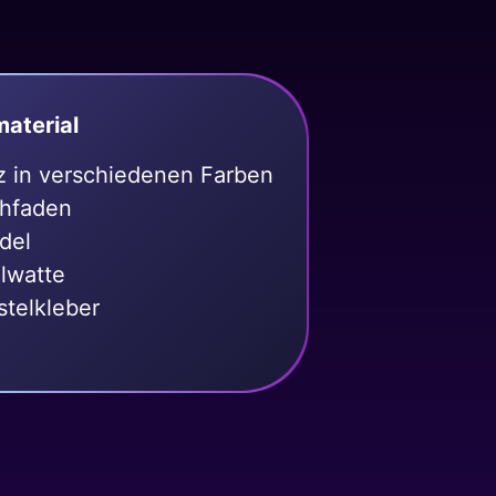
material
lz in verschiedenen Farben
hfaden
del
llwatte
stelkleber