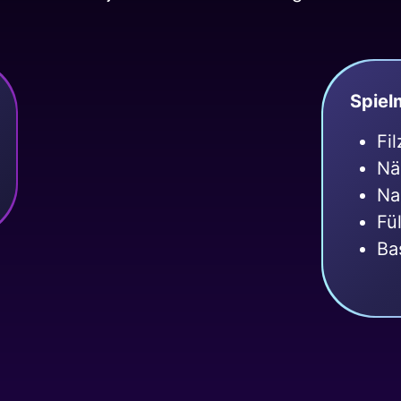
Spiel
Fi
Nä
Na
Fü
Ba