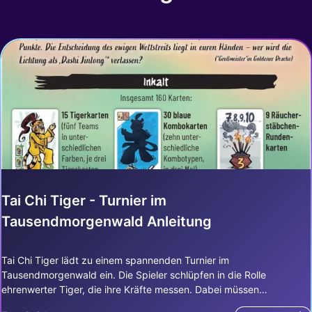
Tai Chi Tiger - Turnier im
Tausendmorgenwald Anleitung
Tai Chi Tiger lädt zu einem spannenden Turnier im
Tausendmorgenwald ein. Die Spieler schlüpfen in die Rolle
ehrenwerter Tiger, die ihre Kräfte messen. Dabei müssen…