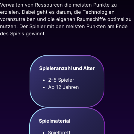
Verwalten von Ressourcen die meisten Punkte zu
erzielen. Dabei geht es darum, die Technologien
voranzutreiben und die eigenen Raumschiffe optimal zu
nutzen. Der Spieler mit den meisten Punkten am Ende
des Spiels gewinnt.
Spieleranzahl und Alter
2-5 Spieler
Ab 12 Jahren
Spielmaterial
Spielbrett