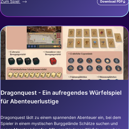
Zum Spiel
Download PDF
Dragonquest - Ein aufregendes Würfelspiel
für Abenteuerlustige
Dragonquest lädt zu einem spannenden Abenteuer ein, bei dem
Spieler in einem mystischen Burggelände Schätze suchen und