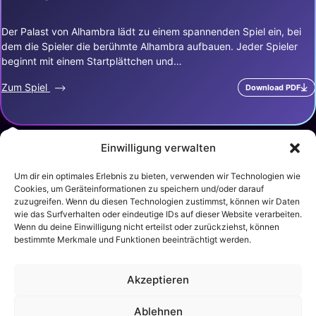
Der Palast von Alhambra lädt zu einem spannenden Spiel ein, bei
dem die Spieler die berühmte Alhambra aufbauen. Jeder Spieler
beginnt mit einem Startplättchen und…
Zum Spiel
Download PDF
Einwilligung verwalten
Um dir ein optimales Erlebnis zu bieten, verwenden wir Technologien wie
Über Uns
Impressum
Datenschutz
Sitemap
Cookies, um Geräteinformationen zu speichern und/oder darauf
zuzugreifen. Wenn du diesen Technologien zustimmst, können wir Daten
wie das Surfverhalten oder eindeutige IDs auf dieser Website verarbeiten.
Wenn du deine Einwilligung nicht erteilst oder zurückziehst, können
Aktionsspiele
Gesellschaftsspiele
bestimmte Merkmale und Funktionen beeinträchtigt werden.
Geschicklichkeitsspiele
Brettspiele
Sportspiele
Kartenspiele
Würfelspiele
Akzeptieren
Kinderspiele
Partyspiele
Ablehnen