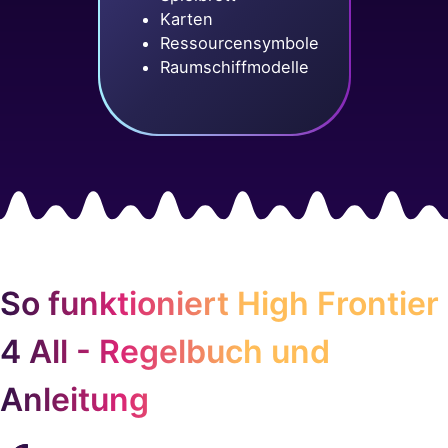
Karten
Ressourcensymbole
Raumschiffmodelle
So funktioniert High Frontier
4 All - Regelbuch und
Anleitung