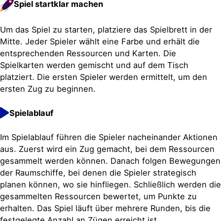
Spiel startklar machen
Um das Spiel zu starten, platziere das Spielbrett in der
Mitte. Jeder Spieler wählt eine Farbe und erhält die
entsprechenden Ressourcen und Karten. Die
Spielkarten werden gemischt und auf dem Tisch
platziert. Die ersten Spieler werden ermittelt, um den
ersten Zug zu beginnen.
Spielablauf
Im Spielablauf führen die Spieler nacheinander Aktionen
aus. Zuerst wird ein Zug gemacht, bei dem Ressourcen
gesammelt werden können. Danach folgen Bewegungen
der Raumschiffe, bei denen die Spieler strategisch
planen können, wo sie hinfliegen. Schließlich werden die
gesammelten Ressourcen bewertet, um Punkte zu
erhalten. Das Spiel läuft über mehrere Runden, bis die
festgelegte Anzahl an Zügen erreicht ist.