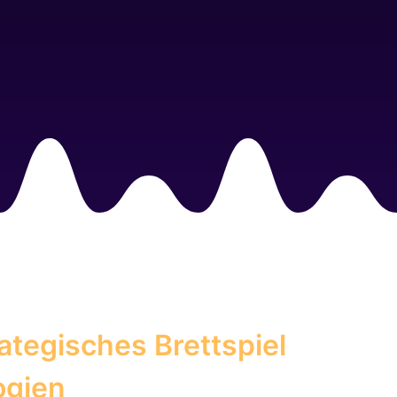
rategisches Brettspiel
ogien