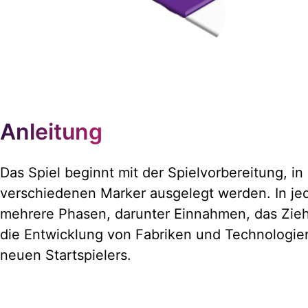
Anleitung
Das Spiel beginnt mit der Spielvorbereitung, in
verschiedenen Marker ausgelegt werden. In jed
mehrere Phasen, darunter Einnahmen, das Zieh
die Entwicklung von Fabriken und Technologi
neuen Startspielers.