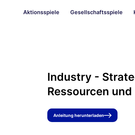
Aktionsspiele
Gesellschaftsspiele
Industry - Strat
Ressourcen und
Anleitung herunterladen