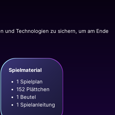
iken und Technologien zu sichern, um am Ende
Spielmaterial
1 Spielplan
152 Plättchen
1 Beutel
1 Spielanleitung