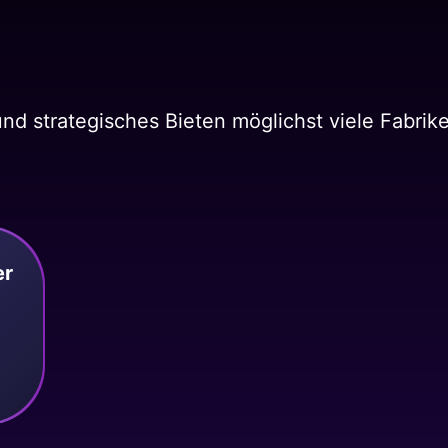
 und strategisches Bieten möglichst viele Fabr
er