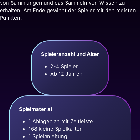
von Sammlungen und das Sammeln von Wissen zu
erhalten. Am Ende gewinnt der Spieler mit den meisten
Punkten.
Spieleranzahl und Alter
2-4 Spieler
Ab 12 Jahren
Spielmaterial
1 Ablageplan mit Zeitleiste
168 kleine Spielkarten
1 Spielanleitung