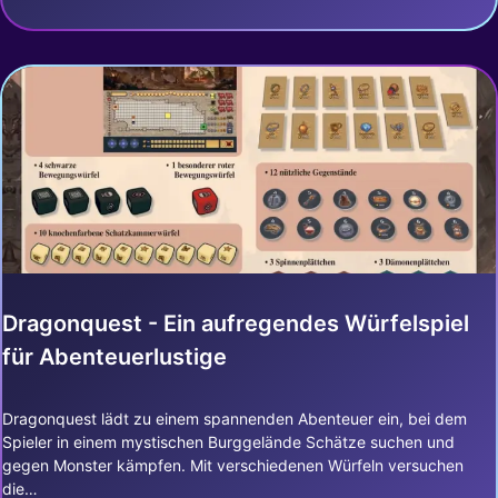
Dragonquest - Ein aufregendes Würfelspiel
für Abenteuerlustige
Dragonquest lädt zu einem spannenden Abenteuer ein, bei dem
Spieler in einem mystischen Burggelände Schätze suchen und
gegen Monster kämpfen. Mit verschiedenen Würfeln versuchen
die…