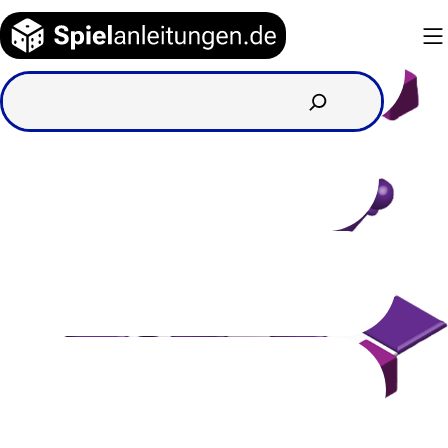
Zum
Inhalt
springen