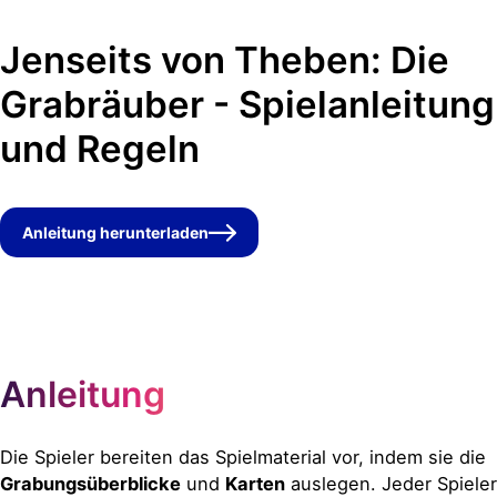
Jenseits von Theben: Die
Grabräuber - Spielanleitung
und Regeln
Anleitung herunterladen
Anleitung
Die Spieler bereiten das Spielmaterial vor, indem sie die
Grabungsüberblicke
und
Karten
auslegen. Jeder Spieler