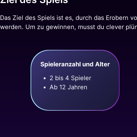
Das Ziel des Spiels ist es, durch das Erober
werden. Um zu gewinnen, musst du clever plün
Spieleranzahl und Alter
2 bis 4 Spieler
Ab 12 Jahren