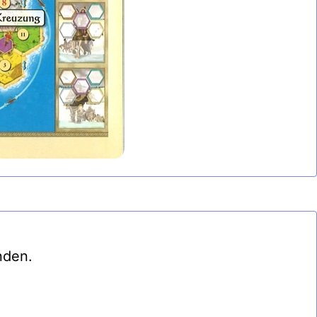
nden.