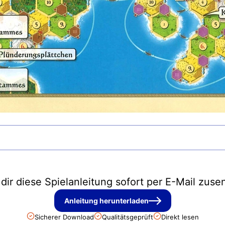
 dir diese Spielanleitung sofort per E-Mail zuse
Anleitung herunterladen
Sicherer Download
Qualitätsgeprüft
Direkt lesen