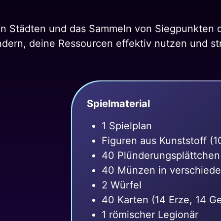
n von Städten und das Sammeln von Siegpunkten
dern, deine Ressourcen effektiv nutzen und st
Spielmaterial
1 Spielplan
Figuren aus Kunststoff (1
40 Plünderungsplättchen 
40 Münzen in verschied
2 Würfel
40 Karten (14 Erze, 14 G
1 römischer Legionär