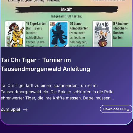
Tai Chi Tiger - Turnier im
Tausendmorgenwald Anleitung
Tai Chi Tiger lädt zu einem spannenden Turnier im
Tausendmorgenwald ein. Die Spieler schlüpfen in die Rolle
ehrenwerter Tiger, die ihre Kräfte messen. Dabei müssen…
Zum Spiel
Download PDF