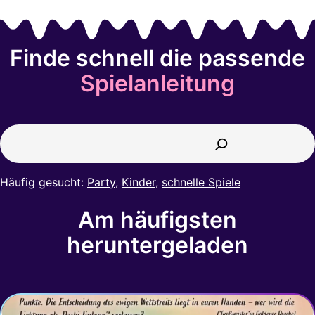
Finde schnell die passende
Spielanleitung
Suchen
Häufig gesucht:
Party
,
Kinder
,
schnelle Spiele
Am häufigsten
heruntergeladen