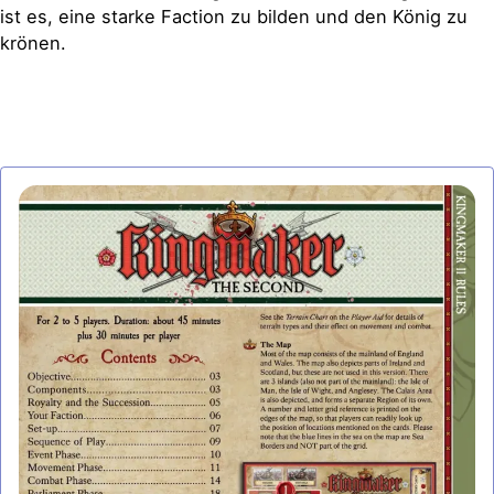
ist es, eine starke Faction zu bilden und den König zu
krönen.