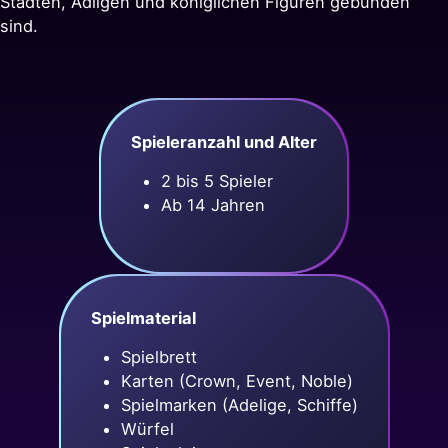
Städten, Adligen und königlichen Figuren gebunden
sind.
Spieleranzahl und Alter
2 bis 5 Spieler
Ab 14 Jahren
Spielmaterial
Spielbrett
Karten (Crown, Event, Noble)
Spielmarken (Adelige, Schiffe)
Würfel