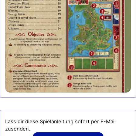
Lass dir diese Spielanleitung sofort per E-Mail
zusenden.