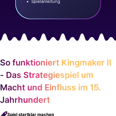
Spielanleitung
So funktioniert Kingmaker II
- Das Strategiespiel um
Macht und Einfluss im 15.
Jahrhundert
Spiel startklar machen