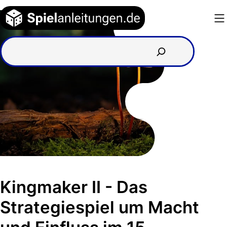
Zum
Inhalt
springen
Kingmaker II - Das
Strategiespiel um Macht