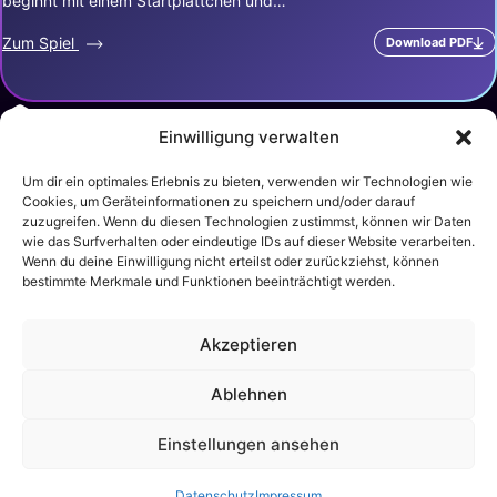
beginnt mit einem Startplättchen und…
Zum Spiel
Download PDF
Einwilligung verwalten
Um dir ein optimales Erlebnis zu bieten, verwenden wir Technologien wie
Über Uns
Impressum
Datenschutz
Sitemap
Cookies, um Geräteinformationen zu speichern und/oder darauf
zuzugreifen. Wenn du diesen Technologien zustimmst, können wir Daten
wie das Surfverhalten oder eindeutige IDs auf dieser Website verarbeiten.
Wenn du deine Einwilligung nicht erteilst oder zurückziehst, können
Aktionsspiele
Gesellschaftsspiele
bestimmte Merkmale und Funktionen beeinträchtigt werden.
Geschicklichkeitsspiele
Brettspiele
Sportspiele
Kartenspiele
Würfelspiele
Akzeptieren
Kinderspiele
Partyspiele
Ablehnen
Lernspiele
Geburtstagsspiele
Memory
Merkspiele
Einstellungen ansehen
Ratespiele
Rechenspiele
Datenschutz
Impressum