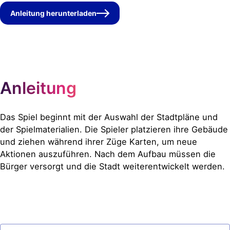
Anleitung herunterladen
Anleitung
Das Spiel beginnt mit der Auswahl der Stadtpläne und
der Spielmaterialien. Die Spieler platzieren ihre Gebäude
und ziehen während ihrer Züge Karten, um neue
Aktionen auszuführen. Nach dem Aufbau müssen die
Bürger versorgt und die Stadt weiterentwickelt werden.