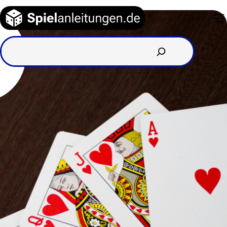
Zum
Inhalt
springen