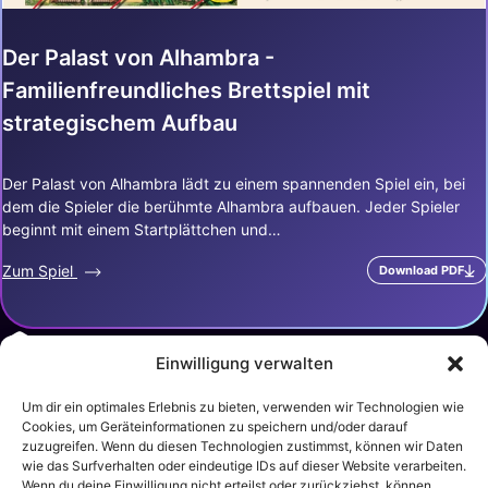
Der Palast von Alhambra -
Familienfreundliches Brettspiel mit
strategischem Aufbau
Der Palast von Alhambra lädt zu einem spannenden Spiel ein, bei
dem die Spieler die berühmte Alhambra aufbauen. Jeder Spieler
beginnt mit einem Startplättchen und…
Zum Spiel
Download PDF
Einwilligung verwalten
Um dir ein optimales Erlebnis zu bieten, verwenden wir Technologien wie
Über Uns
Impressum
Datenschutz
Sitemap
Cookies, um Geräteinformationen zu speichern und/oder darauf
zuzugreifen. Wenn du diesen Technologien zustimmst, können wir Daten
wie das Surfverhalten oder eindeutige IDs auf dieser Website verarbeiten.
Wenn du deine Einwilligung nicht erteilst oder zurückziehst, können