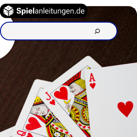
Zum
Inhalt
springen