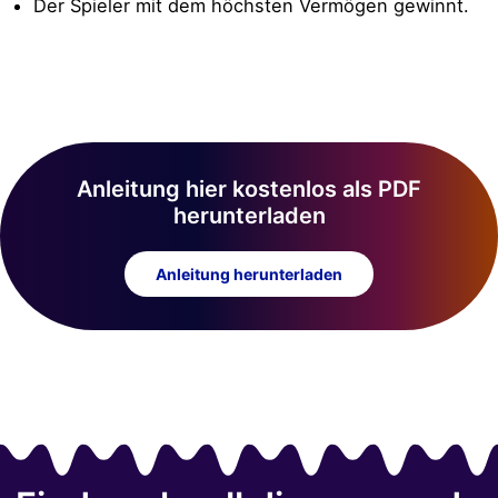
Der Spieler mit dem höchsten Vermögen gewinnt.
Anleitung hier kostenlos als PDF
herunterladen
Anleitung herunterladen