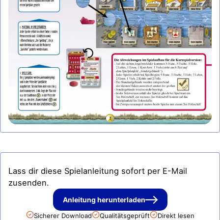
Lass dir diese Spielanleitung sofort per E-Mail
zusenden.
Anleitung herunterladen
Sicherer Download
Qualitätsgeprüft
Direkt lesen