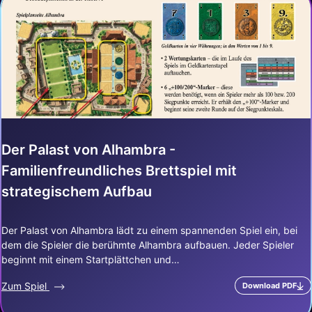
Der Palast von Alhambra -
Familienfreundliches Brettspiel mit
strategischem Aufbau
Der Palast von Alhambra lädt zu einem spannenden Spiel ein, bei
dem die Spieler die berühmte Alhambra aufbauen. Jeder Spieler
beginnt mit einem Startplättchen und…
Zum Spiel
Download PDF