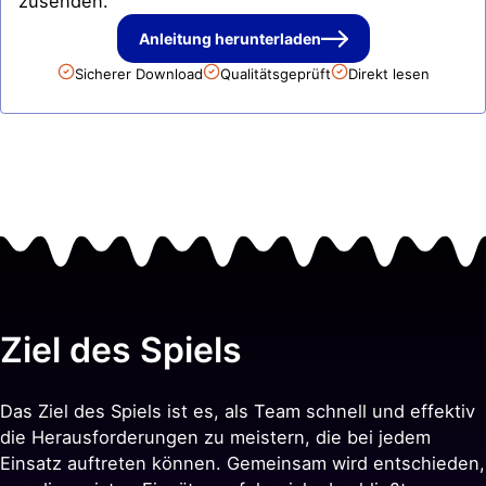
zusenden.
Anleitung herunterladen
Sicherer Download
Qualitätsgeprüft
Direkt lesen
Ziel des Spiels
Das Ziel des Spiels ist es, als Team schnell und effektiv
die Herausforderungen zu meistern, die bei jedem
Einsatz auftreten können. Gemeinsam wird entschieden,