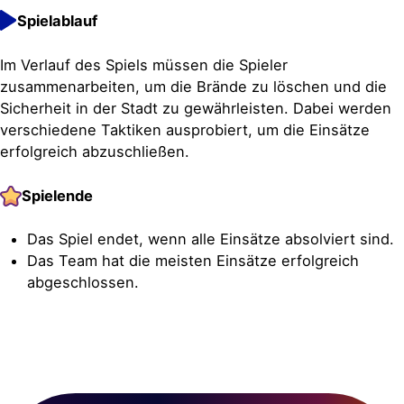
Spielablauf
Im Verlauf des Spiels müssen die Spieler
zusammenarbeiten, um die Brände zu löschen und die
Sicherheit in der Stadt zu gewährleisten. Dabei werden
verschiedene Taktiken ausprobiert, um die Einsätze
erfolgreich abzuschließen.
Spielende
Das Spiel endet, wenn alle Einsätze absolviert sind.
Das Team hat die meisten Einsätze erfolgreich
abgeschlossen.