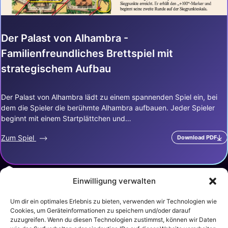
Der Palast von Alhambra -
Familienfreundliches Brettspiel mit
strategischem Aufbau
Der Palast von Alhambra lädt zu einem spannenden Spiel ein, bei
dem die Spieler die berühmte Alhambra aufbauen. Jeder Spieler
beginnt mit einem Startplättchen und…
Zum Spiel
Download PDF
Einwilligung verwalten
Um dir ein optimales Erlebnis zu bieten, verwenden wir Technologien wie
Über Uns
Impressum
Datenschutz
Sitemap
Cookies, um Geräteinformationen zu speichern und/oder darauf
zuzugreifen. Wenn du diesen Technologien zustimmst, können wir Daten