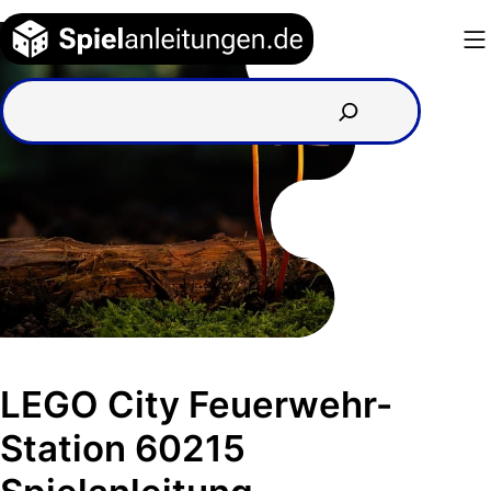
Zum
Inhalt
springen
LEGO City Feuerwehr-
Station 60215