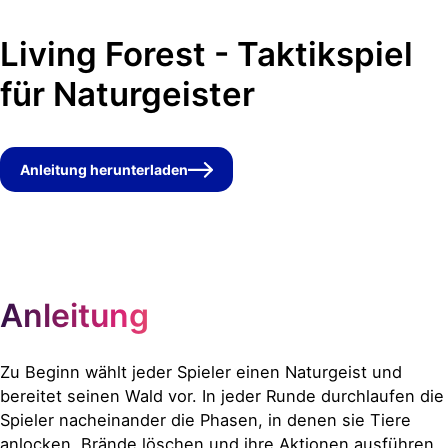
Living Forest - Taktikspiel
für Naturgeister
Anleitung herunterladen
Anleitung
Zu Beginn wählt jeder Spieler einen Naturgeist und
bereitet seinen Wald vor. In jeder Runde durchlaufen die
Spieler nacheinander die Phasen, in denen sie Tiere
anlocken, Brände löschen und ihre Aktionen ausführen.