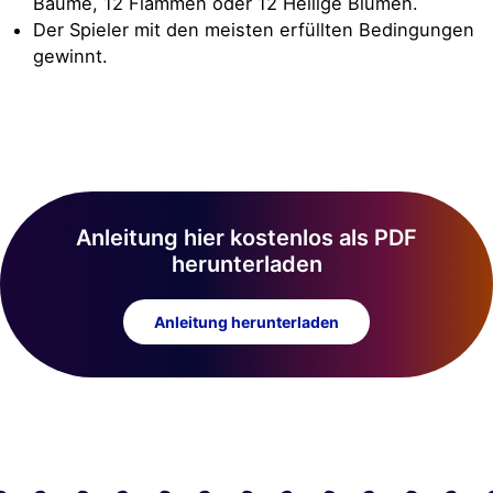
Bäume, 12 Flammen oder 12 Heilige Blumen.
Der Spieler mit den meisten erfüllten Bedingungen
gewinnt.
Anleitung hier kostenlos als PDF
herunterladen
Anleitung herunterladen