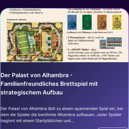
Der Palast von Alhambra -
Familienfreundliches Brettspiel mit
strategischem Aufbau
Der Palast von Alhambra lädt zu einem spannenden Spiel ein, bei
dem die Spieler die berühmte Alhambra aufbauen. Jeder Spieler
beginnt mit einem Startplättchen und…