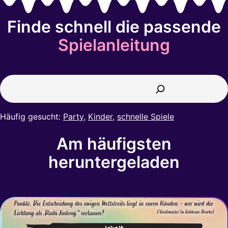
Finde schnell die passende
Spielanleitung
Suchen
Häufig gesucht:
Party
,
Kinder
,
schnelle Spiele
Am häufigsten
heruntergeladen