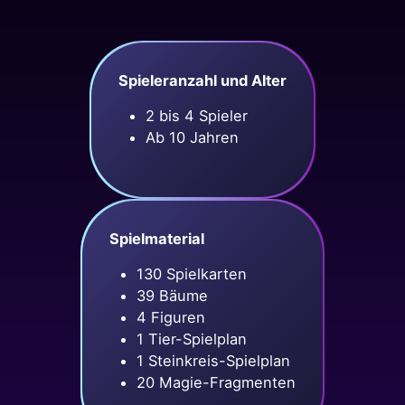
Spieleranzahl und Alter
2 bis 4 Spieler
Ab 10 Jahren
Spielmaterial
130 Spielkarten
39 Bäume
4 Figuren
1 Tier-Spielplan
1 Steinkreis-Spielplan
20 Magie-Fragmenten