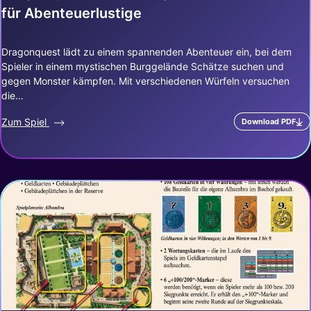
für Abenteuerlustige
Dragonquest lädt zu einem spannenden Abenteuer ein, bei dem
Spieler in einem mystischen Burggelände Schätze suchen und
gegen Monster kämpfen. Mit verschiedenen Würfeln versuchen
die…
Zum Spiel
Download PDF