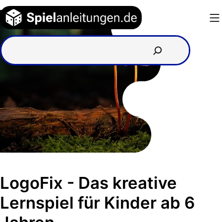
Zum
Inhalt
springen
LogoFix - Das kreative
Lernspiel für Kinder ab 6