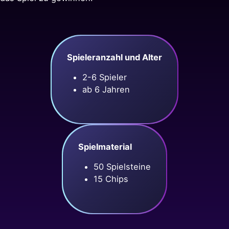
Spieleranzahl und Alter
2-6 Spieler
ab 6 Jahren
Spielmaterial
50 Spielsteine
15 Chips