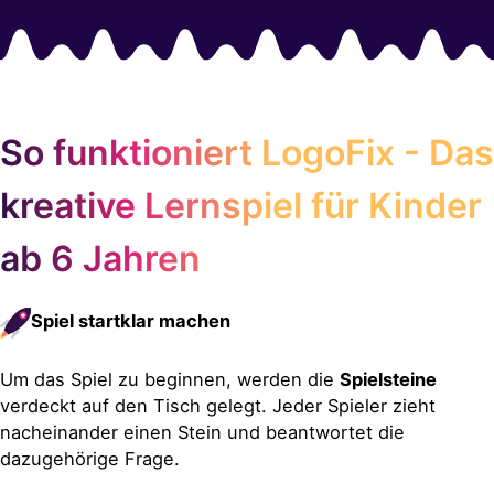
So funktioniert LogoFix - Das
kreative Lernspiel für Kinder
ab 6 Jahren
Spiel startklar machen
Um das Spiel zu beginnen, werden die
Spielsteine
verdeckt auf den Tisch gelegt. Jeder Spieler zieht
nacheinander einen Stein und beantwortet die
dazugehörige Frage.