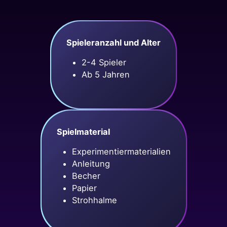
Spieleranzahl und Alter
2-4 Spieler
Ab 5 Jahren
Spielmaterial
Experimentiermaterialien
Anleitung
Becher
Papier
Strohhalme