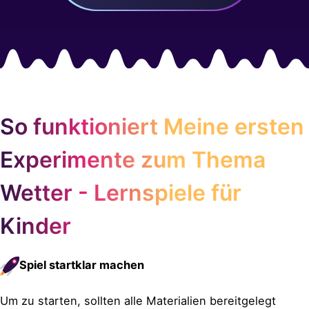
So funktioniert Meine ersten
Experimente zum Thema
Wetter - Lernspiele für
Kinder
Spiel startklar machen
Um zu starten, sollten alle Materialien bereitgelegt