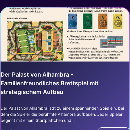
Der Palast von Alhambra -
Familienfreundliches Brettspiel mit
strategischem Aufbau
Der Palast von Alhambra lädt zu einem spannenden Spiel ein, bei
dem die Spieler die berühmte Alhambra aufbauen. Jeder Spieler
beginnt mit einem Startplättchen und…