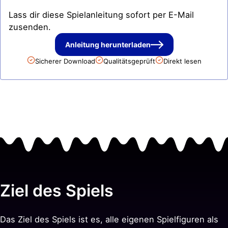
Lass dir diese Spielanleitung sofort per E-Mail
zusenden.
Anleitung herunterladen
Sicherer Download
Qualitätsgeprüft
Direkt lesen
Ziel des Spiels
Das Ziel des Spiels ist es, alle eigenen Spielfiguren als