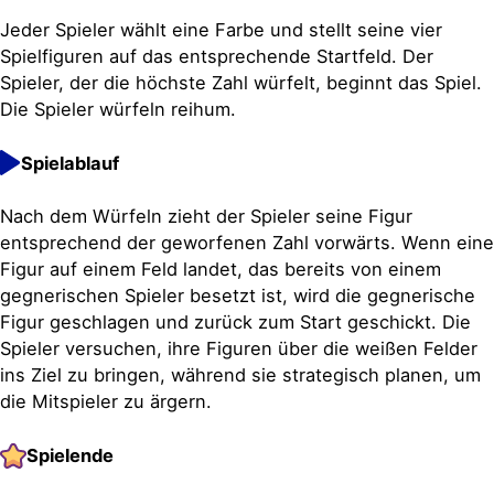
Jeder Spieler wählt eine Farbe und stellt seine vier
Spielfiguren auf das entsprechende Startfeld. Der
Spieler, der die höchste Zahl würfelt, beginnt das Spiel.
Die Spieler würfeln reihum.
Spielablauf
Nach dem Würfeln zieht der Spieler seine Figur
entsprechend der geworfenen Zahl vorwärts. Wenn eine
Figur auf einem Feld landet, das bereits von einem
gegnerischen Spieler besetzt ist, wird die gegnerische
Figur geschlagen und zurück zum Start geschickt. Die
Spieler versuchen, ihre Figuren über die weißen Felder
ins Ziel zu bringen, während sie strategisch planen, um
die Mitspieler zu ärgern.
Spielende