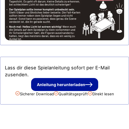
Lass dir diese Spielanleitung sofort per E-Mail
zusenden.
Anleitung herunterladen
Sicherer Download
Qualitätsgeprüft
Direkt lesen