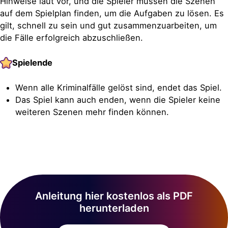
Hinweise laut vor, und die Spieler müssen die Szenen
auf dem Spielplan finden, um die Aufgaben zu lösen. Es
gilt, schnell zu sein und gut zusammenzuarbeiten, um
die Fälle erfolgreich abzuschließen.
Spielende
Wenn alle Kriminalfälle gelöst sind, endet das Spiel.
Das Spiel kann auch enden, wenn die Spieler keine
weiteren Szenen mehr finden können.
Anleitung hier kostenlos als PDF
herunterladen