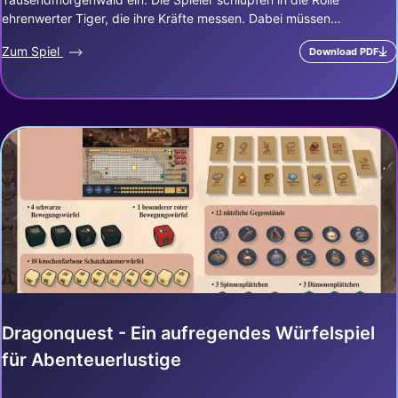
ehrenwerter Tiger, die ihre Kräfte messen. Dabei müssen…
Zum Spiel
Download PDF
Dragonquest - Ein aufregendes Würfelspiel
für Abenteuerlustige