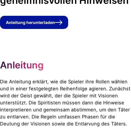
geheimnisvollen Hinweisen
Anleitung herunterladen
Anleitung
Die Anleitung erklärt, wie die Spieler ihre Rollen wählen
und in einer festgelegten Reihenfolge agieren. Zunächst
wird der Geist gewählt, der die Spieler mit Visionen
unterstützt. Die Spiritisten müssen dann die Hinweise
interpretieren und gemeinsam abstimmen, um den Täter
zu entlarven. Die Regeln umfassen Phasen für die
Deutung der Visionen sowie die Entlarvung des Täters.