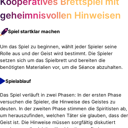
Kooperatives Brettspiel mit
geheimnisvollen Hinweisen
Spiel startklar machen
Um das Spiel zu beginnen, wählt jeder Spieler seine
Rolle aus und der Geist wird bestimmt. Die Spieler
setzen sich um das Spielbrett und bereiten die
benötigten Materialien vor, um die Séance abzuhalten.
Spielablauf
Das Spiel verläuft in zwei Phasen: In der ersten Phase
versuchen die Spieler, die Hinweise des Geistes zu
deuten. In der zweiten Phase stimmen die Spiritisten ab,
um herauszufinden, welchen Täter sie glauben, dass der
Geist ist. Die Hinweise müssen sorgfältig diskutiert