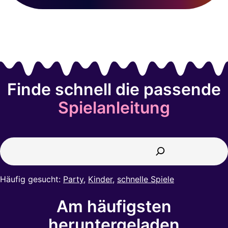
Finde schnell die passende
Spielanleitung
Suchen
Häufig gesucht:
Party
,
Kinder
,
schnelle Spiele
Am häufigsten
heruntergeladen