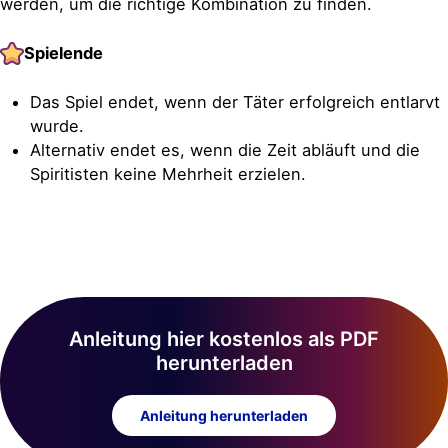
werden, um die richtige Kombination zu finden.
Spielende
Das Spiel endet, wenn der Täter erfolgreich entlarvt
wurde.
Alternativ endet es, wenn die Zeit abläuft und die
Spiritisten keine Mehrheit erzielen.
Anleitung hier kostenlos als PDF
herunterladen
Anleitung herunterladen