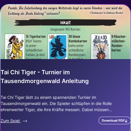
Tai Chi Tiger - Turnier im
Tausendmorgenwald Anleitung
Tai Chi Tiger lädt zu einem spannenden Turnier im
Tausendmorgenwald ein. Die Spieler schlüpfen in die Rolle
ehrenwerter Tiger, die ihre Kräfte messen. Dabei müssen…
Zum Spiel
Download PDF