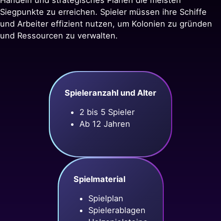
Siegpunkte zu erreichen. Spieler müssen ihre Schiffe
und Arbeiter effizient nutzen, um Kolonien zu gründen
und Ressourcen zu verwalten.
Spieleranzahl und Alter
2 bis 5 Spieler
Ab 12 Jahren
Spielmaterial
Spielplan
Spielerablagen