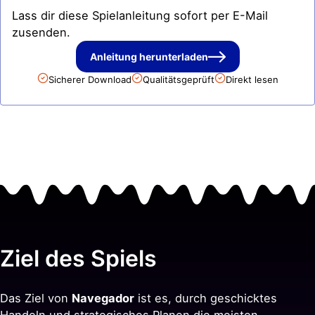
Lass dir diese Spielanleitung sofort per E-Mail
zusenden.
Anleitung herunterladen
Sicherer Download
Qualitätsgeprüft
Direkt lesen
Ziel des Spiels
Das Ziel von
Navegador
ist es, durch geschicktes
Handeln und strategisches Planen die meisten