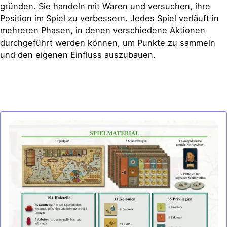
gründen. Sie handeln mit Waren und versuchen, ihre
Position im Spiel zu verbessern. Jedes Spiel verläuft in
mehreren Phasen, in denen verschiedene Aktionen
durchgeführt werden können, um Punkte zu sammeln
und den eigenen Einfluss auszubauen.