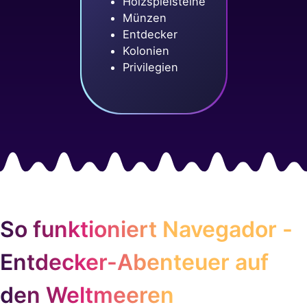
Holzspielsteine
Münzen
Entdecker
Kolonien
Privilegien
So funktioniert Navegador -
Entdecker-Abenteuer auf
den Weltmeeren