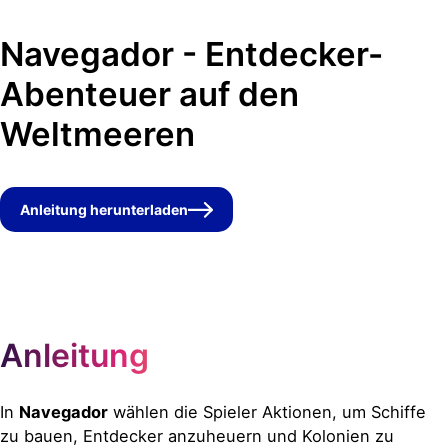
Navegador - Entdecker-
Abenteuer auf den
Weltmeeren
Anleitung herunterladen
Anleitung
In
Navegador
wählen die Spieler Aktionen, um Schiffe
zu bauen, Entdecker anzuheuern und Kolonien zu