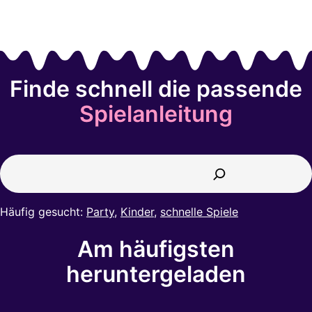
Finde schnell die passende
Spielanleitung
Suchen
Häufig gesucht:
Party
,
Kinder
,
schnelle Spiele
Am häufigsten
heruntergeladen